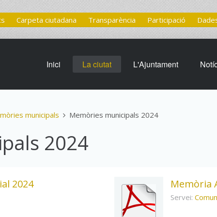
ts
Carpeta ciutadana
Transparència
Participació
Dades
Inici
La ciutat
L'Ajuntament
Notí
mòries municipals
Memòries municipals 2024
pals 2024
ial 2024
Memòria A
Servei:
Comuni