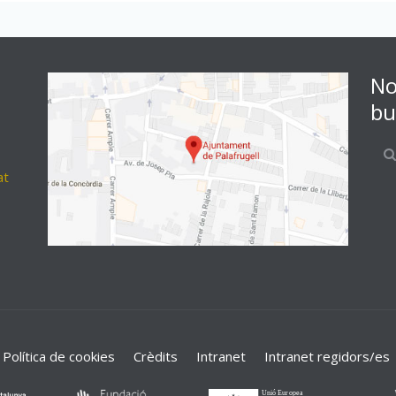
No
bu
at
Política de cookies
Crèdits
Intranet
Intranet regidors/es