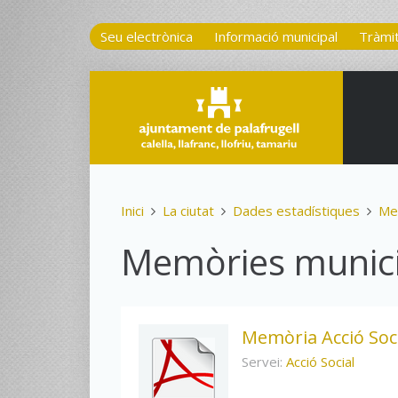
Seu electrònica
Informació municipal
Tràmi
Inici
La ciutat
Dades estadístiques
Me
Memòries munici
Memòria Acció Soc
Servei:
Acció Social