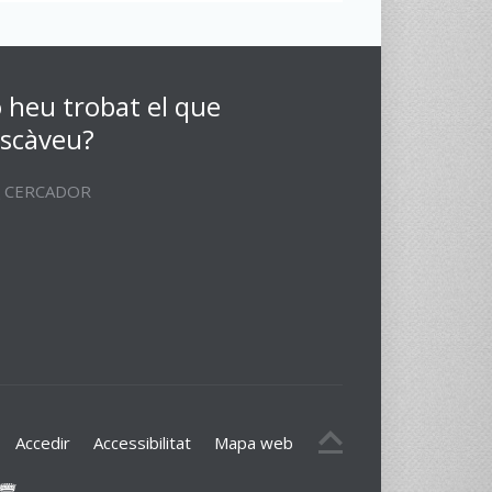
 heu trobat el que
scàveu?
CERCADOR
Accedir
Accessibilitat
Mapa web