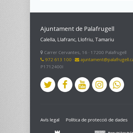
Ajuntament de Palafrugell
Calella, Llafranc, Llofriu, Tamariu
Carrer Cervantes, 16 · 17200 Palafrugell
972 613 100
·
ajuntament@palafrugell.c
P1712400I
Avís legal
Política de protecció de dades