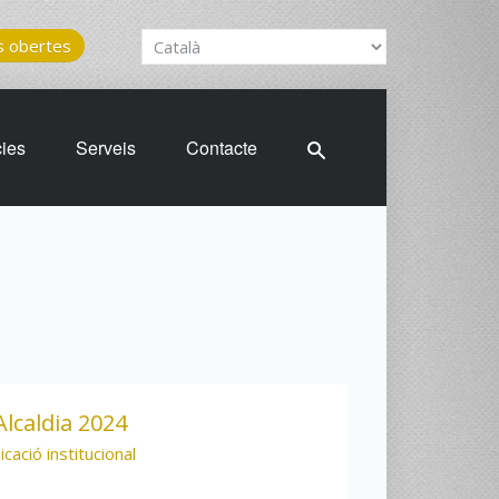
 obertes
cies
Serveis
Contacte
lcaldia 2024
cació institucional