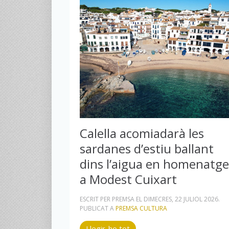
Calella acomiadarà les
sardanes d’estiu ballant
dins l’aigua en homenatge
a Modest Cuixart
ESCRIT PER PREMSA EL
DIMECRES, 22 JULIOL 2026
.
PUBLICAT A
PREMSA CULTURA
Llegir-ho tot