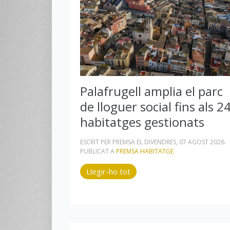
Palafrugell amplia el parc
de lloguer social fins als 2
habitatges gestionats
ESCRIT PER PREMSA EL
DIVENDRES, 07 AGOST 2026
.
PUBLICAT A
PREMSA HABITATGE
Llegir-ho tot