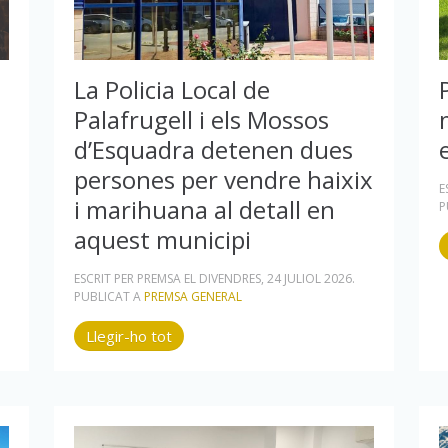
La Policia Local de
Palafrugell i els Mossos
d’Esquadra detenen dues
persones per vendre haixix
E
i marihuana al detall en
P
aquest municipi
ESCRIT PER PREMSA EL
DIVENDRES, 24 JULIOL 2026
.
PUBLICAT A
PREMSA GENERAL
Llegir-ho tot