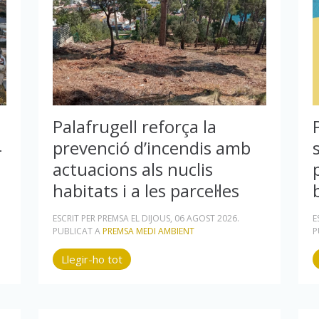
Palafrugell reforça la
4
prevenció d’incendis amb
actuacions als nuclis
habitats i a les parcel·les
ESCRIT PER PREMSA EL
DIJOUS, 06 AGOST 2026
.
E
PUBLICAT A
PREMSA MEDI AMBIENT
P
Llegir-ho tot