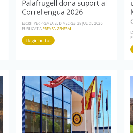
Palafrugell dona suport al
Correllengua 2026
ESCRIT PER PREMSA EL
DIMECRES, 29 JULIOL 2026
.
PUBLICAT A
PREMSA GENERAL
E
P
Llegir-ho tot