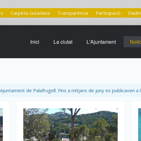
ts
Carpeta ciutadana
Transparència
Participació
Dades
Inici
La ciutat
L'Ajuntament
Notí
Ajuntament de Palafrugell. Fins a mitjans de juny es publicaven a l