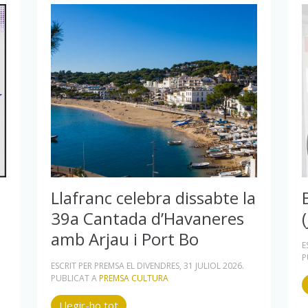
Llafranc celebra dissabte la
39a Cantada d’Havaneres
amb Arjau i Port Bo
E
P
ESCRIT PER PREMSA EL
DIVENDRES, 31 JULIOL 2026
.
PUBLICAT A
PREMSA CULTURA
Llegir-ho tot