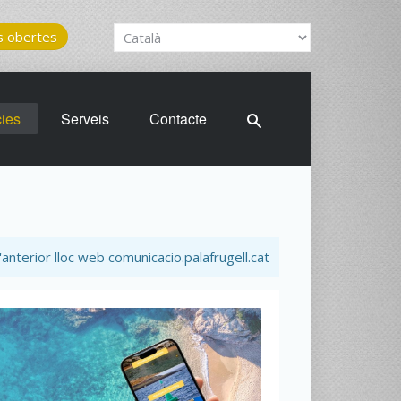
 obertes
cies
Serveis
Contacte
'anterior lloc web comunicacio.palafrugell.cat