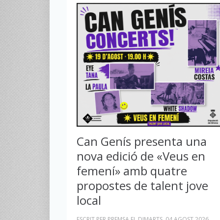
Can Genís presenta una
nova edició de «Veus en
femení» amb quatre
propostes de talent jove
local
ESCRIT PER PREMSA EL
DIMARTS, 04 AGOST 2026
.