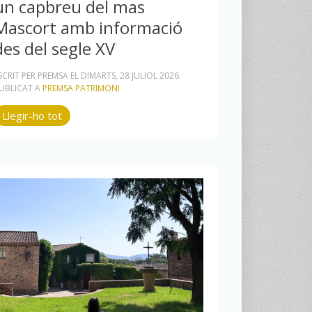
un capbreu del mas
Mascort amb informació
des del segle XV
SCRIT PER PREMSA EL
DIMARTS, 28 JULIOL 2026
.
UBLICAT A
PREMSA PATRIMONI
Llegir-ho tot