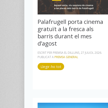
Palafrugell porta cinema
gratuït a la fresca als
barris durant el mes
d’agost
ESCRIT PER PREMSA EL
DILLUNS, 27 JULIOL 2026
.
PUBLICAT A
PREMSA GENERAL
Llegir-ho tot