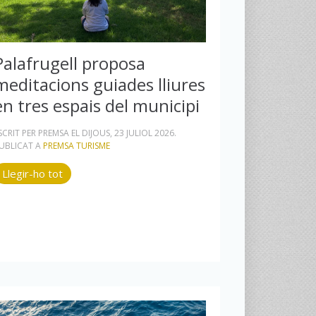
Palafrugell proposa
meditacions guiades lliures
en tres espais del municipi
SCRIT PER PREMSA EL
DIJOUS, 23 JULIOL 2026
.
UBLICAT A
PREMSA TURISME
Llegir-ho tot