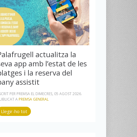
Palafrugell actualitza la
seva app amb l’estat de les
platges i la reserva del
bany assistit
SCRIT PER PREMSA EL
DIMECRES, 05 AGOST 2026
.
UBLICAT A
PREMSA GENERAL
Llegir-ho tot