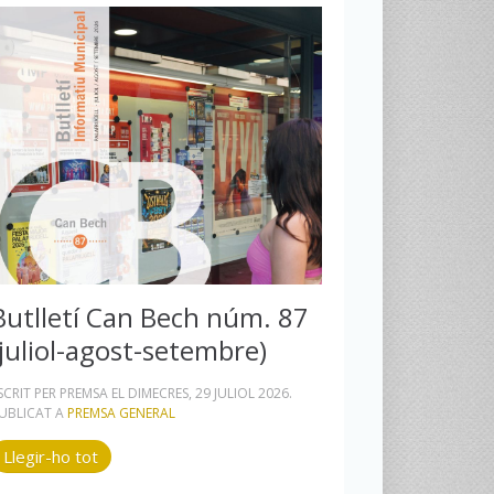
Butlletí Can Bech núm. 87
(juliol-agost-setembre)
SCRIT PER PREMSA EL
DIMECRES, 29 JULIOL 2026
.
UBLICAT A
PREMSA GENERAL
Llegir-ho tot