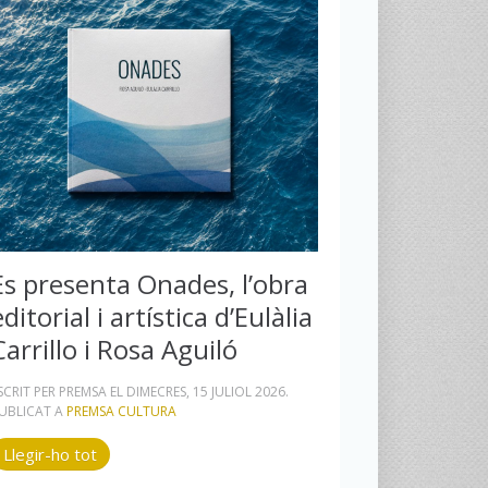
Es presenta Onades, l’obra
editorial i artística d’Eulàlia
Carrillo i Rosa Aguiló
SCRIT PER PREMSA EL
DIMECRES, 15 JULIOL 2026
.
UBLICAT A
PREMSA CULTURA
Llegir-ho tot