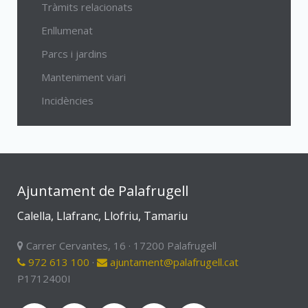
Tràmits relacionats
Enllumenat
Parcs i jardins
Manteniment viari
Incidències
Ajuntament de Palafrugell
Calella, Llafranc, Llofriu, Tamariu
Carrer Cervantes, 16 · 17200 Palafrugell
972 613 100
·
ajuntament@palafrugell.cat
P1712400I