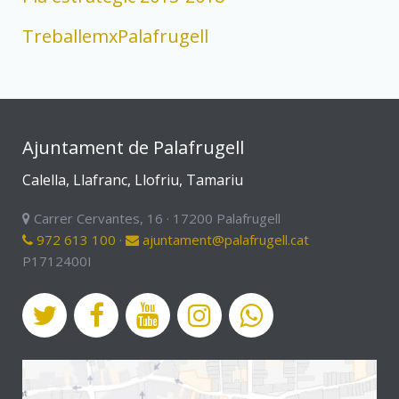
TreballemxPalafrugell
Ajuntament de Palafrugell
Calella, Llafranc, Llofriu, Tamariu
Carrer Cervantes, 16 · 17200 Palafrugell
972 613 100
·
ajuntament@palafrugell.cat
P1712400I