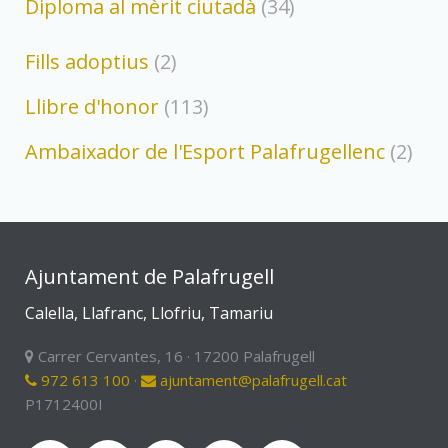
Diploma al mèrit ciutadà
(34)
Fills adoptius
(2)
Llibre d'honor
(113)
Ambaixador de l'Esport Palafrugellenc
(2)
Ajuntament de Palafrugell
Calella, Llafranc, Llofriu, Tamariu
Carrer Cervantes, 16 · 17200 Palafrugell
972 613 100
·
ajuntament@palafrugell.cat
P1712400I