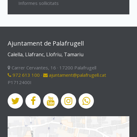
Informes sol·licitats
Ajuntament de Palafrugell
Calella, Llafranc, Llofriu, Tamariu
Carrer Cervantes, 16 · 17200 Palafrugell
972 613 100
·
ajuntament@palafrugell.cat
P1712400I