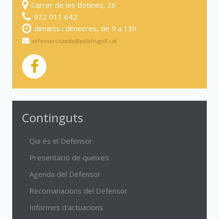
Carrer de les Botines, 26
972 011 642
dimarts i dimecres, de 9 a 13h
defensorciutada@palafrugell.cat
Continguts
Qui és el Defensor
Presentació de queixes
Agenda del Defensor
Recomanacions del Defensor
Informes d'actuacions