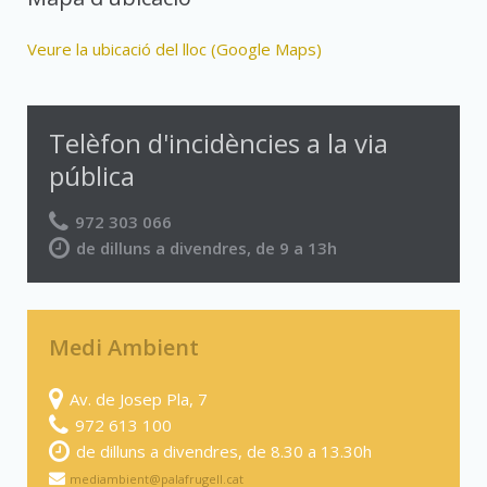
Veure la ubicació del lloc (Google Maps)
Telèfon d'incidències a la via
pública
972 303 066
de dilluns a divendres, de 9 a 13h
Medi Ambient
Av. de Josep Pla, 7
972 613 100
de dilluns a divendres, de 8.30 a 13.30h
mediambient@palafrugell.cat