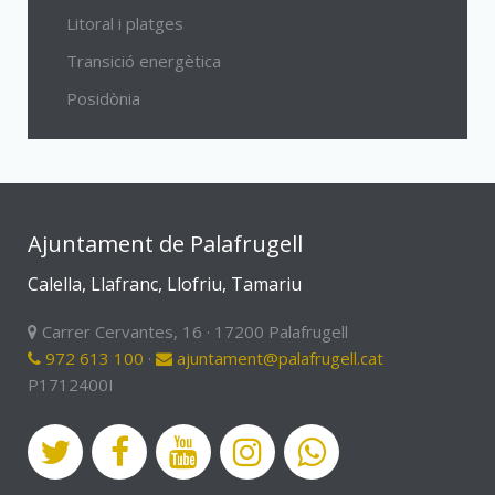
Litoral i platges
Transició energètica
Posidònia
Ajuntament de Palafrugell
Calella, Llafranc, Llofriu, Tamariu
Carrer Cervantes, 16 · 17200 Palafrugell
972 613 100
·
ajuntament@palafrugell.cat
P1712400I