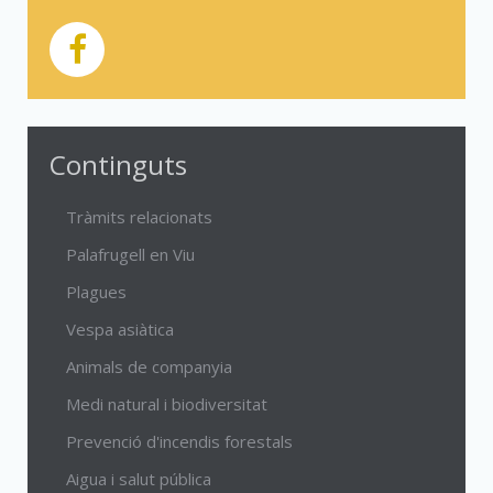
Continguts
Tràmits relacionats
Palafrugell en Viu
Plagues
Vespa asiàtica
Animals de companyia
Medi natural i biodiversitat
Prevenció d'incendis forestals
Aigua i salut pública