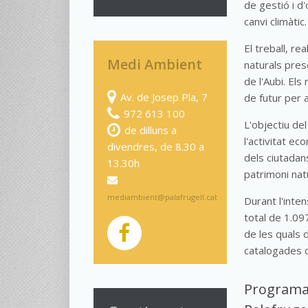
de gestió i d'
canvi climàtic.
El treball, r
Medi Ambient
naturals pres
de l'Aubi. El
Av. de Josep Pla, 7
de futur per a
972 613 100
L'objectiu de
de dilluns a
l'activitat ec
divendres, de 8.30 a
dels ciutadan
13.30h
patrimoni natu
mediambient@palafrugell.cat
Durant l'inte
total de 1.09
de les quals 
catalogades c
Programa 