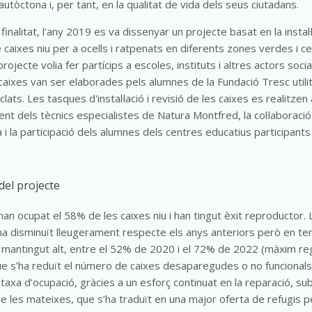
autòctona i, per tant, en la qualitat de vida dels seus ciutadans.
nalitat, l'any 2019 es va dissenyar un projecte basat en la instal·l
caixes niu per a ocells i ratpenats en diferents zones verdes i c
projecte volia fer partícips a escoles, instituts i altres actors socia
 caixes van ser elaborades pels alumnes de la Fundació Tresc utilit
clats. Les tasques d'instal·lació i revisió de les caixes es realitze
nt dels tècnics especialistes de Natura Montfred, la col·laboraci
 i la participació dels alumnes dels centres educatius participants
 del projecte
han ocupat el 58% de les caixes niu i han tingut èxit reproductor.
ha disminuït lleugerament respecte els anys anteriors però
en te
 mantingut alt, entre el 52% de 2020 i el 72% de 2022 (màxim reg
ue
s’ha reduït el número de caixes desaparegudes o no funcionals
taxa d’ocupació, gràcies a un esforç continuat en la reparació, subs
e les mateixes, que s’ha traduït en una major oferta de refugis pe