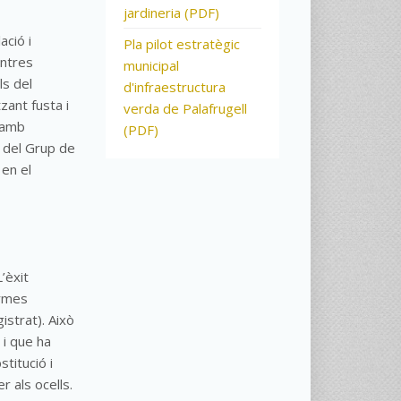
jardineria (PDF)
ació i
Pla pilot estratègic
entres
municipal
ls del
d'infraestructura
zant fusta i
verda de Palafrugell
n amb
(PDF)
ó del Grup de
 en el
L’èxit
rmes
istrat)
. Això
 i que ha
titució i
r als ocells.