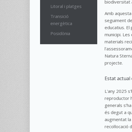
biodiversitat 
Litoral i platges
Amb aquesta fi
Transició
seguiment de 
energètica
educatius. El 
Posidònia
municipi. Les
materials reci
l'assessorame
Natura Sterna
projecte.
Estat actual
L'any 2025 s'
reproductor 
generals s’ha
és degut a q
augmentat la 
recol·locació
d