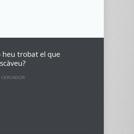
 heu trobat el que
scàveu?
CERCADOR