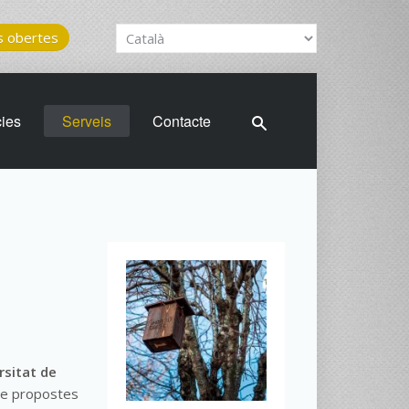
 obertes
cies
Serveis
Contacte
ersitat de
 de propostes