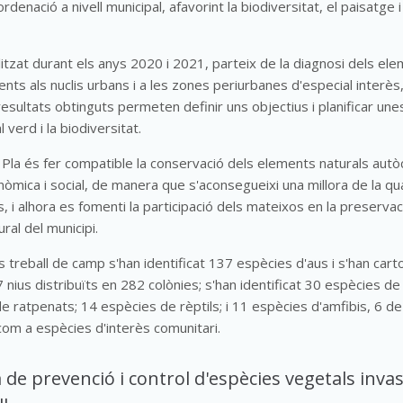
ordenació a nivell municipal, afavorint la biodiversitat, el paisatge i
ealitzat durant els anys 2020 i 2021, parteix de la diagnosi dels el
ents als nuclis urbans i a les zones periurbanes d'especial interès
s resultats obtinguts permeten definir uns objectius i planificar u
l verd i la biodiversitat.
l Pla és fer compatible la conservació dels elements naturals aut
onòmica i social, de manera que s'aconsegueixi una millora de la qua
s, i alhora es fomenti la participació dels mateixos en la preservac
ral del municipi.
ns treball de camp s'han identificat 137 espècies d'aus i s'han cart
7 nius distribuïts en 282 colònies; s'han identificat 30 espècies d
de ratpenats; 14 espècies de rèptils; i 11 espècies d'amfibis, 6 de
om a espècies d'interès comunitari.
de prevenció i control d'espècies vegetals inva