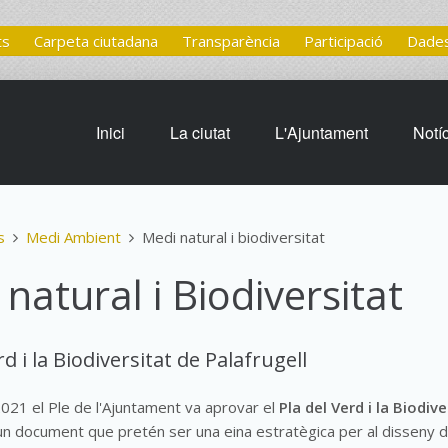
ts
Carpeta ciutadana
Transparència
Participació
Dades
Inici
La ciutat
L'Ajuntament
Notí
s
Medi Ambient
Medi natural i biodiversitat
natural i Biodiversitat
rd i la Biodiversitat de Palafrugell
2021 el Ple de l'Ajuntament va aprovar el
Pla del Verd i la Biodiv
 un document que pretén ser una eina estratègica per al disseny