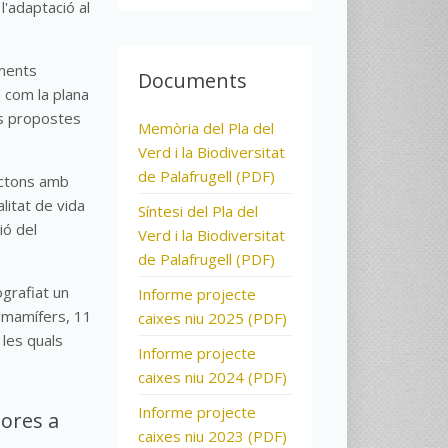
 l'adaptació al
ements
Documents
, com la plana
nes propostes
Memòria del Pla del
Verd i la Biodiversitat
de Palafrugell (PDF)
òctons amb
litat de vida
Síntesi del Pla del
ió del
Verd i la Biodiversitat
de Palafrugell (PDF)
ografiat un
Informe projecte
e mamífers, 11
caixes niu 2025 (PDF)
 les quals
Informe projecte
caixes niu 2024 (PDF)
Informe projecte
sores a
caixes niu 2023 (PDF)