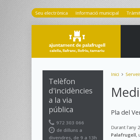
Seu electrònica
Informació municipal
Tràmi
Inici
Servei
Telèfon
Medi 
d'incidències
a la via
pública
Pla del Ve
972 303 066
Durant l'any 
de dilluns a
Palafrugell
,
divendres, de 9 a 13h