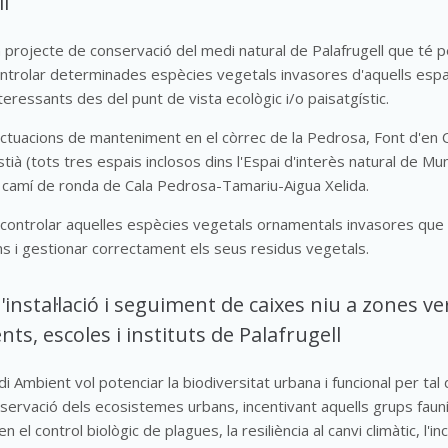
l
n projecte de conservació del medi natural de Palafrugell que té p
ontrolar determinades espècies vegetals invasores d'aquells esp
nteressants des del punt de vista ecològic i/o paisatgístic.
actuacions de manteniment en el còrrec de la Pedrosa, Font d'en 
tià (tots tres espais inclosos dins l'Espai d'interès natural de M
l camí de ronda de Cala Pedrosa-Tamariu-Aigua Xelida.
controlar aquelles espècies vegetals ornamentals invasores que 
ns i gestionar correctament els seus residus vegetals.
'instal·lació i seguiment de caixes niu a zones ve
s, escoles i instituts de Palafrugell
i Ambient vol potenciar la biodiversitat urbana i funcional per tal 
nservació dels ecosistemes urbans, incentivant aquells grups faun
en el control biològic de plagues, la resiliència al canvi climàtic, l'