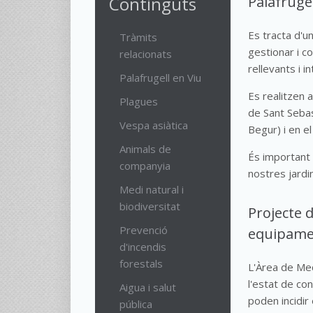
Continguts
Palafrugel
Es tracta d'u
Tràmits
gestionar i c
relacionats
rellevants i i
Palafrugell en Viu
Es realitzen 
Plagues
de Sant Sebas
Vespa asiàtica
Begur) i en e
Animals de
És important 
companyia
nostres jardi
Medi natural i
biodiversitat
Projecte d
Prevenció
equipament
d'incendis
forestals
L'Àrea de Med
l'estat de co
Aigua i salut
poden incidir 
pública