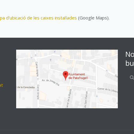
a d'ubicació de les caixes instal·lades
(Google Maps).
No
bu
at