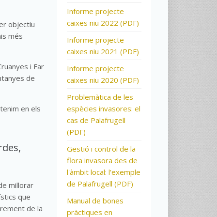
Informe projecte
caixes niu 2022 (PDF)
er objectiu
ais més
Informe projecte
caixes niu 2021 (PDF)
Cruanyes i Far
Informe projecte
untanyes de
caixes niu 2020 (PDF)
Problemàtica de les
tenim en els
espècies invasores: el
cas de Palafrugell
(PDF)
rdes,
Gestió i control de la
flora invasora des de
l'àmbit local: l'exemple
de Palafrugell (PDF)
de millorar
ístics que
Manual de bones
increment de la
pràctiques en