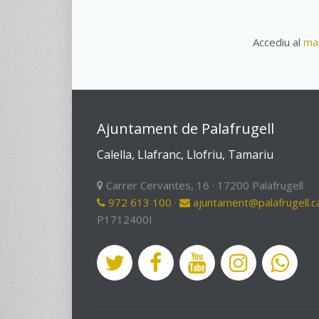
Accediu al
map
Ajuntament de Palafrugell
Calella, Llafranc, Llofriu, Tamariu
Carrer Cervantes, 16 · 17200 Palafrugell
972 613 100
·
ajuntament@palafrugell.c
P1712400I