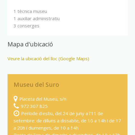
1 tècnica museu
1 auxiliar administratiu
3 conserges
Mapa d'ubicació
Veure la ubicació del lloc (Google Maps)
Museu del Suro
Placeta del Museu, s/n
972 307 825
Període d'estiu, del 24 de juny a l'11 de
setembre: de dilluns a dissabte, de 10 a 14h i de 17
a 20h i diumenges, de 10 a 14h