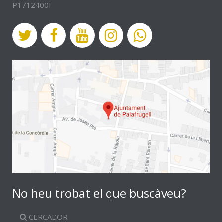
P1712400I
No heu trobat el que buscàveu?
CERCADOR