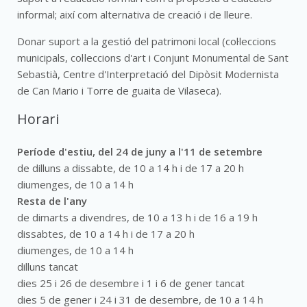
informal; així com alternativa de creació i de lleure.
Donar suport a la gestió del patrimoni local (col·leccions
municipals, col·leccions d'art i Conjunt Monumental de Sant
Sebastià, Centre d'Interpretació del Dipòsit Modernista
de Can Mario i Torre de guaita de Vilaseca).
Horari
Període d'estiu, del 24 de juny a l'11 de setembre
de dilluns a dissabte, de 10 a 14 h i de 17 a 20 h
diumenges, de 10 a 14 h
Resta de l'any
de dimarts a divendres, de 10 a 13 h i de 16 a 19 h
dissabtes, de 10 a 14 h i de 17 a 20 h
diumenges, de 10 a 14 h
dilluns tancat
dies 25 i 26 de desembre i 1 i 6 de gener tancat
dies 5 de gener i 24 i 31 de desembre, de 10 a 14 h