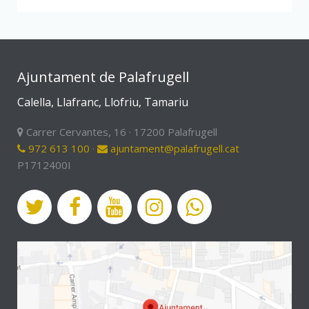
Ajuntament de Palafrugell
Calella, Llafranc, Llofriu, Tamariu
Carrer Cervantes, 16 · 17200 Palafrugell
972 613 100
·
ajuntament@palafrugell.cat
P1712400I