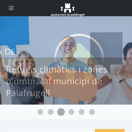
Registre Municipal de
Participació Ciutadana
Registre Municipal de Par
Agenda de les activitats d'estiu a Palafrugell
Refugis climàtics i zones d'ombra al mun
Emissió o renovació del DNI 
Ajuda'ns a evitar les o
Comunicació d'inci