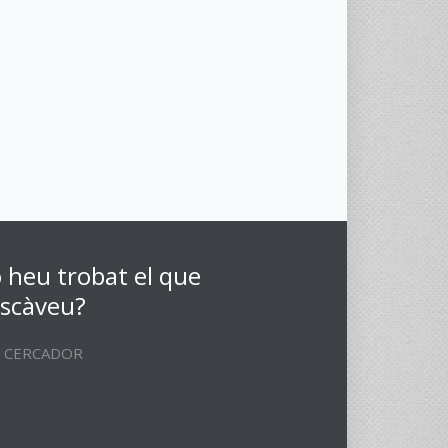
 heu trobat el que
scàveu?
CERCADOR