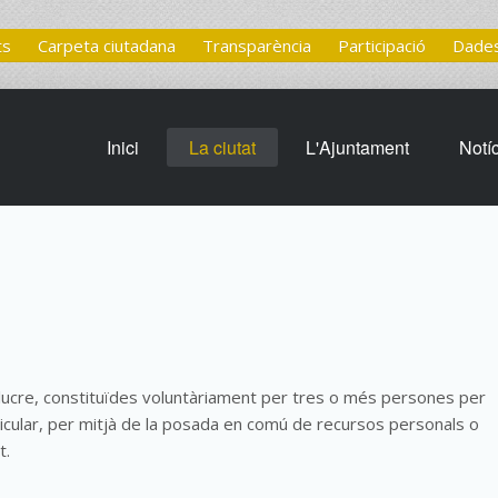
ts
Carpeta ciutadana
Transparència
Participació
Dades
Inici
La ciutat
L'Ajuntament
Notí
lucre, constituïdes voluntàriament per tres o més persones per
rticular, per mitjà de la posada en comú de recursos personals o
t.