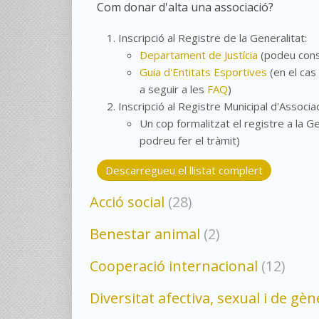
Com donar d'alta una associació?
Inscripció al Registre de la Generalitat:
Departament de Justícia
(podeu consu
Guia d'Entitats Esportives
(en el cas
a seguir a les
FAQ
)
Inscripció al Registre Municipal d'Associa
Un cop formalitzat el registre a la G
podreu fer el tràmit)
Descarregueu el llistat complert
Acció social
(28)
Benestar animal
(2)
Cooperació internacional
(12)
Diversitat afectiva, sexual i de gèn