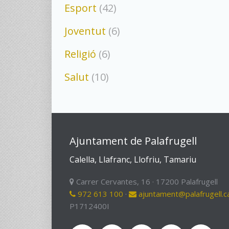
Esport
(42)
Joventut
(6)
Religió
(6)
Salut
(10)
Ajuntament de Palafrugell
Calella, Llafranc, Llofriu, Tamariu
Carrer Cervantes, 16 · 17200 Palafrugell
972 613 100
·
ajuntament@palafrugell.c
P1712400I