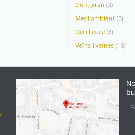
Gent gran
(3)
Medi ambient
(5)
Oci i lleure
(8)
Veïns i veïnes
(18)
No
bu
at