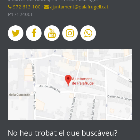
972 613 100
·
ajuntament@palafrugell.cat
P1712400I
No heu trobat el que buscàveu?