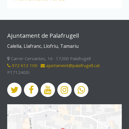
Ajuntament de Palafrugell
Calella, Llafranc, Llofriu, Tamariu
Carrer Cervantes, 16 · 17200 Palafrugell
972 613 100
·
ajuntament@palafrugell.cat
P1712400I