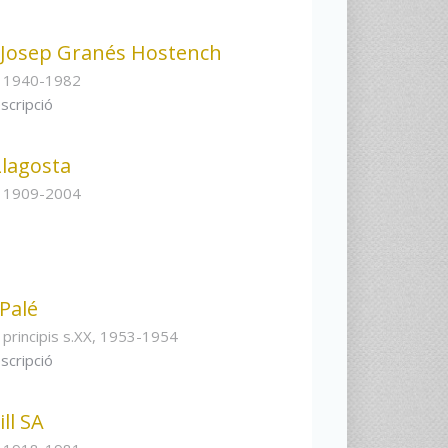
 Josep Granés Hostench
s 1940-1982
scripció
Llagosta
s 1909-2004
Palé
 principis s.XX, 1953-1954
scripció
ill SA