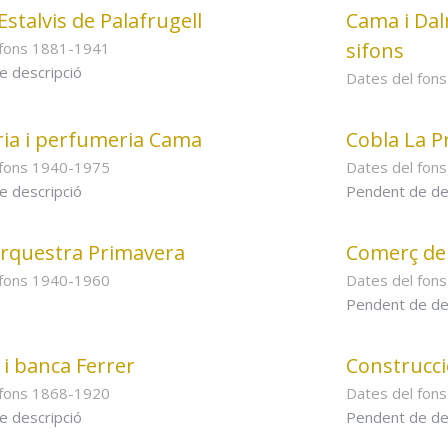
Estalvis de Palafrugell
Cama i Dal
sifons
 fons 1881-1941
e descripció
Dates del fon
ia i perfumeria Cama
Cobla La Pr
 fons 1940-1975
Dates del fon
e descripció
Pendent de de
rquestra Primavera
Comerç de 
 fons 1940-1960
Dates del fon
Pendent de de
i banca Ferrer
Construcci
 fons 1868-1920
Dates del fon
e descripció
Pendent de de