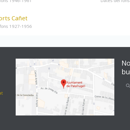
 fons 1946-1961
Dates del fon
orts Cañet
 fons 1927-1956
No
bu
at