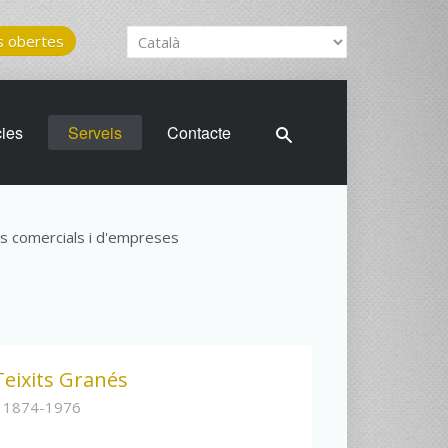
 obertes
cies
Serveis
Contacte
s comercials i d'empreses
Teixits Granés
s 1874-1976