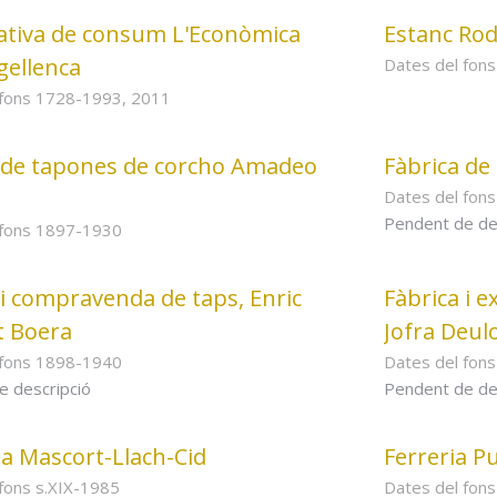
ativa de consum L'Econòmica
Estanc Rod
gellenca
Dates del fon
 fons 1728-1993, 2011
 de tapones de corcho Amadeo
Fàbrica de
Dates del fon
Pendent de de
 fons 1897-1930
 i compravenda de taps, Enric
Fàbrica i 
t Boera
Jofra Deul
 fons 1898-1940
Dates del fon
e descripció
Pendent de de
a Mascort-Llach-Cid
Ferreria P
fons s.XIX-1985
Dates del fon