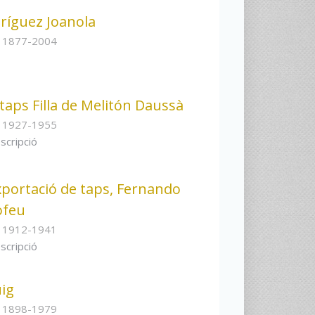
ríguez Joanola
s 1877-2004
 taps Filla de Melitón Daussà
s 1927-1955
scripció
exportació de taps, Fernando
ofeu
s 1912-1941
scripció
uig
s 1898-1979