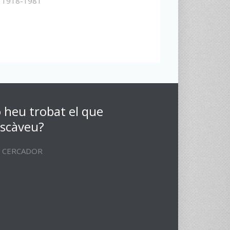
s 1918-1981
 heu trobat el que
scàveu?
CERCADOR