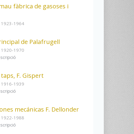
mau fàbrica de gasoses i
s 1923-1964
incipal de Palafrugell
s 1920-1970
scripció
taps, F. Gispert
s 1916-1939
scripció
ones mecánicas F. Dellonder
s 1922-1988
scripció