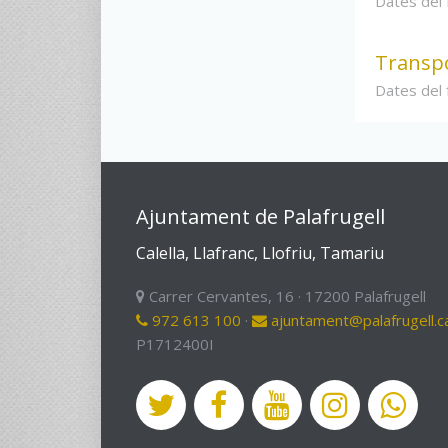
Dates del
Transp
Dates del
Ajuntament de Palafrugell
Calella, Llafranc, Llofriu, Tamariu
Carrer Cervantes, 16 · 17200 Palafrugell
972 613 100
·
ajuntament@palafrugell.c
P1712400I