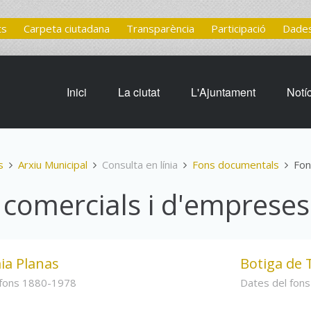
ts
Carpeta ciutadana
Transparència
Participació
Dades
Inici
La ciutat
L'Ajuntament
Notí
s
Arxiu Municipal
Consulta en línia
Fons documentals
Fon
 comercials i d'empreses
ia Planas
Botiga de 
 fons 1880-1978
Dates del fon