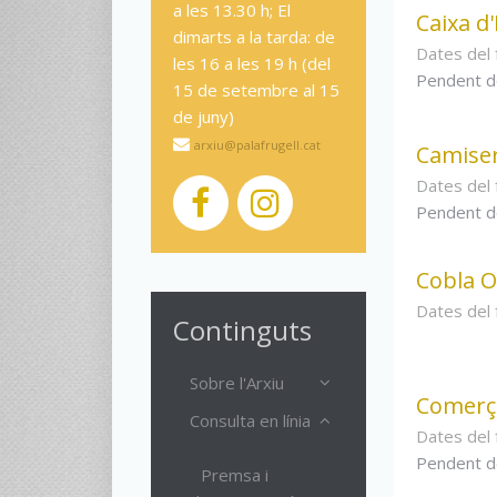
a les 13.30 h; El
Caixa d'
dimarts a la tarda: de
Dates del
les 16 a les 19 h (del
Pendent d
15 de setembre al 15
de juny)
arxiu@palafrugell.cat
Camiser
Dates del
Pendent d
Cobla O
Dates del
Continguts
Sobre l'Arxiu
Comerç 
Consulta en línia
Dates del
Pendent d
Premsa i