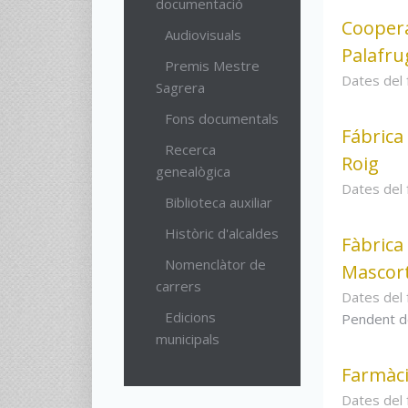
documentació
Cooper
Audiovisuals
Palafru
Premis Mestre
Dates del
Sagrera
Fons documentals
Fábrica
Recerca
Roig
genealògica
Dates del
Biblioteca auxiliar
Històric d'alcaldes
Fàbrica
Nomenclàtor de
Mascor
carrers
Dates del
Edicions
Pendent d
municipals
Farmàci
Dates del 