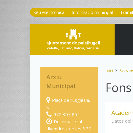
Seu electrònica
Informació municipal
Tràmi
Inici
Servei
Arxiu
Fons
Municipal
Plaça de l'Església,
8
Acadèm
972 307 854
Dates del
Del dimarts al
divendres: de les 8.30