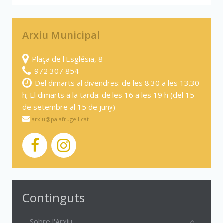
Arxiu Municipal
Plaça de l'Església, 8
972 307 854
Del dimarts al divendres: de les 8.30 a les 13.30
h; El dimarts a la tarda: de les 16 a les 19 h (del 15
de setembre al 15 de juny)
arxiu@palafrugell.cat
Continguts
Sobre l'Arxiu