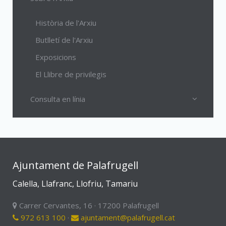
Història de l'Arxiu
Butlletí de l'Arxiu
Exposicions
El Llibre de privilegis
Consulta en línia
Ajuntament de Palafrugell
Calella, Llafranc, Llofriu, Tamariu
Carrer Cervantes, 16 · 17200 Palafrugell
972 613 100
·
ajuntament@palafrugell.cat