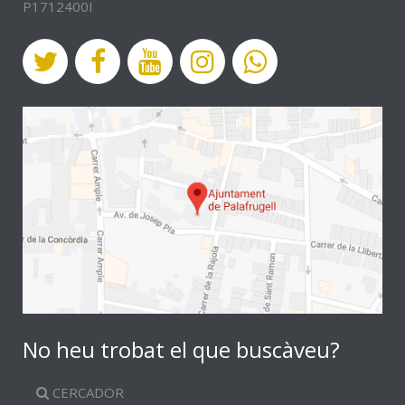
P1712400I
No heu trobat el que buscàveu?
CERCADOR