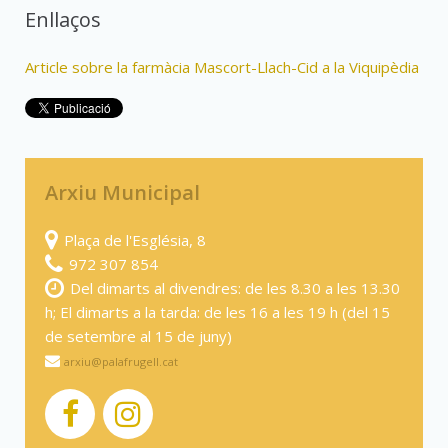
Enllaços
Article sobre la farmàcia Mascort-Llach-Cid a la Viquipèdia
Arxiu Municipal
Plaça de l'Església, 8
972 307 854
Del dimarts al divendres: de les 8.30 a les 13.30
h; El dimarts a la tarda: de les 16 a les 19 h (del 15
de setembre al 15 de juny)
arxiu@palafrugell.cat