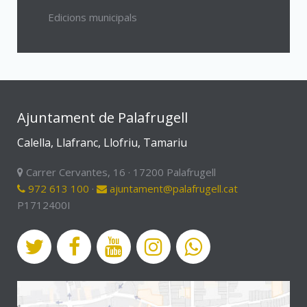
Edicions municipals
Ajuntament de Palafrugell
Calella, Llafranc, Llofriu, Tamariu
Carrer Cervantes, 16 · 17200 Palafrugell
972 613 100
·
ajuntament@palafrugell.cat
P1712400I