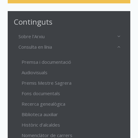
Continguts
Sobre l'Arxiu
Consulta en línia
Premsa i documentació
Audiovisuals
Premis Mestre Sagrera
Fons documentals
Recerca genealògica
Biblioteca auxiliar
Històric d'alcaldes
Nomenclàtor de carrers