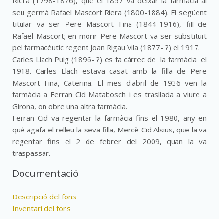
Riera (1798-1876), que el 1857 va deixar la farmàcia al
seu germà Rafael Mascort Riera (1800-1884). El següent
titular va ser Pere Mascort Fina (1844-1916), fill de
Rafael Mascort; en morir Pere Mascort va ser substituït
pel farmacèutic regent Joan Rigau Vila (1877- ?) el 1917.
Carles Llach Puig (1896- ?) es fa càrrec de la farmàcia el
1918. Carles Llach estava casat amb la filla de Pere
Mascort Fina, Caterina. El mes d’abril de 1936 ven la
farmàcia a Ferran Cid Matabosch i es trasllada a viure a
Girona, on obre una altra farmàcia.
Ferran Cid va regentar la farmàcia fins el 1980, any en
què agafa el relleu la seva filla, Mercè Cid Alsius, que la va
regentar fins el 2 de febrer del 2009, quan la va
traspassar.
Documentació
Descripció del fons
Inventari del fons