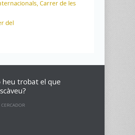
nternacionals, Carrer de les
r del
 heu trobat el que
scàveu?
CERCADOR