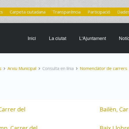
ts
Carpeta ciutadana
Transparència
Participació
Dades
Inici
La ciutat
L'Ajuntament
Notí
s
Arxiu Municipal
Consulta en línia
Nomenclàtor de carrers
Carrer del
Bailèn, Car
mp, Carrer del
Baix Llobre