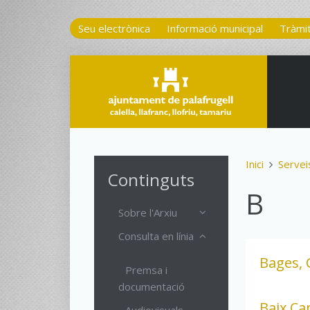
Seu electrònica
Informació municipal
Tràmi
Inici
Servei
Continguts
B
Sobre l'Arxiu
Consulta en línia
Bages, 
Premsa i
documentació
Baix Ca