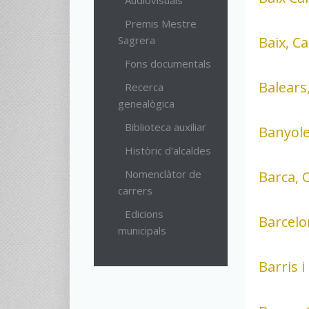
Audiovisuals
Premis Mestre
Sagrera
Baix, C
Fons documentals
Balears,
Recerca
genealògica
Biblioteca auxiliar
Banyole
Històric d'alcaldes
Nomenclàtor de
Barca, 
carrers
Edicions
Barcelo
municipals
Barris i