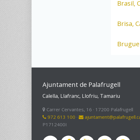
Brasil, 
Brisa, C
Bruguer
Ajuntament de Palafrugell
Calella, Llafranc, Llofriu, Tamariu
Carrer Cervantes, 16 · 17200 Palafrugell
972 613 100
·
ajuntament@palafrugell.c
P1712400I