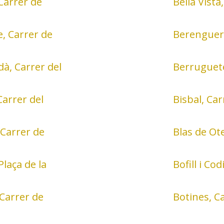
Carrer de
Bella Vista
e, Carrer de
Berenguer 
à, Carrer del
Berruguete
Carrer del
Bisbal, Car
 Carrer de
Blas de Ot
Plaça de la
Bofill i Co
 Carrer de
Botines, Ca