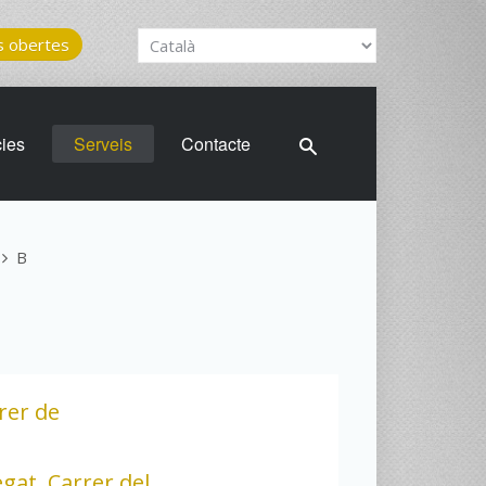
 obertes
cies
Serveis
Contacte
B
rer de
gat, Carrer del