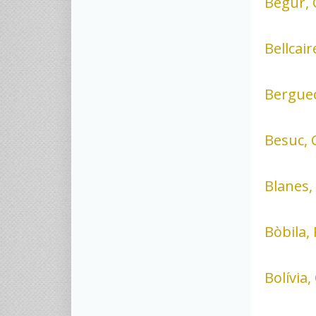
Begur, 
Bellcair
Bergued
Besuc, 
Blanes,
Bòbila, 
Bolívia,