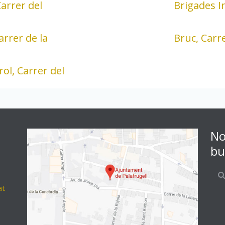
Carrer del
Brigades I
arrer de la
Bruc, Carre
ol, Carrer del
No
bu
at