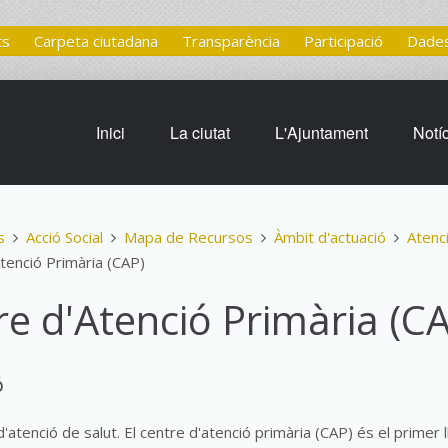
ts
Carpeta ciutadana
Transparència
Participació
Dades
Inici
La ciutat
L'Ajuntament
Notí
s
Acció Social
Mapa de Recursos
Àmbit d'actuació
Atenci
tenció Primària (CAP)
re d'Atenció Primària (C
ó
d'atenció de salut. El centre d'atenció primària (CAP) és el primer l