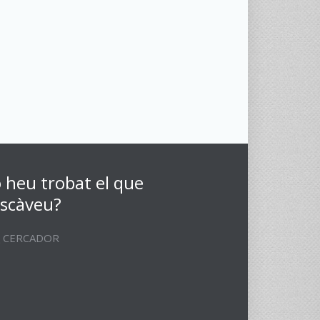
 heu trobat el que
scàveu?
CERCADOR