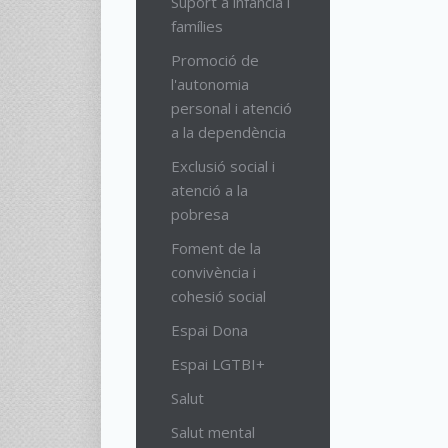
Suport a infància i
famílies
Promoció de
l'autonomia
personal i atenció
a la dependència
Exclusió social i
atenció a la
pobresa
Foment de la
convivència i
cohesió social
Espai Dona
Espai LGTBI+
Salut
Salut mental