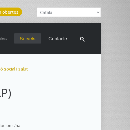
 obertes
cies
Serveis
Contacte
ó social i salut
AP)
loc on s'ha