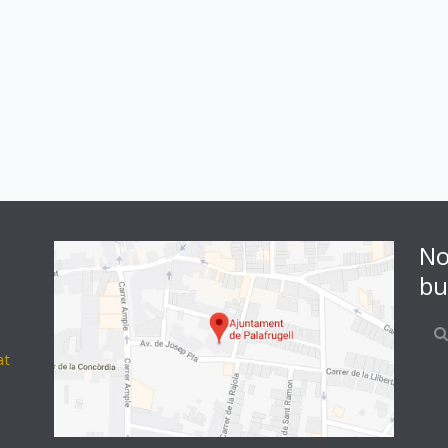
No
bu
at