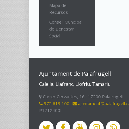
Mapa de
Recursos
Consell Municipal
de Benestar
Social
Ajuntament de Palafrugell
Calella, Llafranc, Llofriu, Tamariu
Carrer Cervantes, 16 · 17200 Palafrugell
972 613 100
·
ajuntament@palafrugell.c
P1712400I