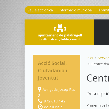
Seu electrònica
Informació municipal
Tràmi
Inici
Servei
Acció Social,
Centre d'A
Ciutadania i
Cent
Joventut
Avinguda Josep Pla,
Descripci
3
972 613 142
Primer nivell 
de dilluns a