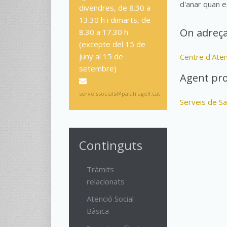
d'anar quan e
divendres, de 8.30 a
13.30 h i dimarts, de
On adreça
8.30 a 17.30 h
(excepte del 15 de
juny al 15 de
Centre d'Aten
setembre)
Agent pr
serveissocials@palafrugell.cat
Serveis de Sa
Continguts
Tràmits
relacionats
Atenció Social
Bàsica