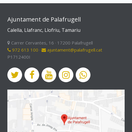
Ajuntament de Palafrugell
Calella, Llafranc, Llofriu, Tamariu
Carrer Cervantes, 16 · 17200 Palafrugell
972 613 100
·
ajuntament@palafrugell.cat
P1712400I