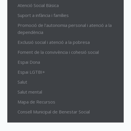
Atenció Social Bàsica
Suport a infància i famílies
Promoció de l'autonomia personal i atenció a la
dependència
Exclusió social i atenció a la pobresa
Foment de la convivència i cohesió social
Espai Dona
Espai LGTBI+
Salut
Salut mental
Mapa de Recursos
Consell Municipal de Benestar Social