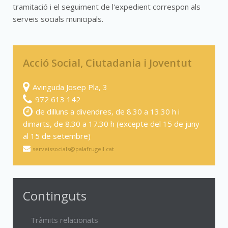
tramitació i el seguiment de l'expedient correspon als
serveis socials municipals.
Acció Social, Ciutadania i Joventut
Avinguda Josep Pla, 3
972 613 142
de dilluns a divendres, de 8.30 a 13.30 h i
dimarts, de 8.30 a 17.30 h (excepte del 15 de juny
al 15 de setembre)
serveissocials@palafrugell.cat
Continguts
Tràmits relacionats