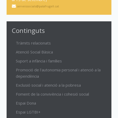
serveissocials@palafrugell.cat
Continguts
Tràmits relacionats
Atenció Social Bàsica
Suport a infància i famílies
Promoció de l'autonomia personal i atenció a la
dependència
Exclusió social i atenció a la pobresa
Foment de la convivència i cohesió social
Espai Dona
Espai LGTBI+