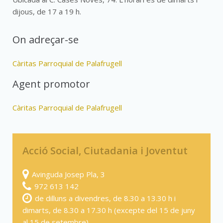
dijous, de 17 a 19 h.
On adreçar-se
Càritas Parroquial de Palafrugell
Agent promotor
Càritas Parroquial de Palafrugell
Acció Social, Ciutadania i Joventut
Avinguda Josep Pla, 3
972 613 142
de dilluns a divendres, de 8.30 a 13.30 h i
dimarts, de 8.30 a 17.30 h (excepte del 15 de juny
al 15 de setembre)