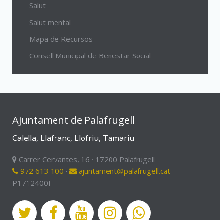
Salut
Salut mental
Mapa de Recursos
Consell Municipal de Benestar Social
Ajuntament de Palafrugell
Calella, Llafranc, Llofriu, Tamariu
Carrer Cervantes, 16 · 17200 Palafrugell
972 613 100
·
ajuntament@palafrugell.cat
P1712400I