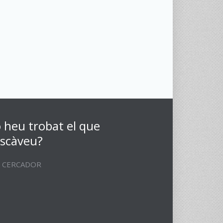
 heu trobat el que
scàveu?
CERCADOR