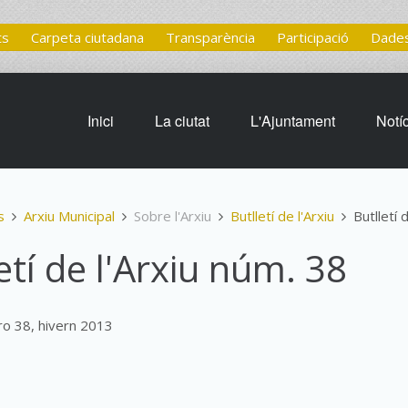
ts
Carpeta ciutadana
Transparència
Participació
Dades
Inici
La ciutat
L'Ajuntament
Notí
s
Arxiu Municipal
Sobre l'Arxiu
Butlletí de l'Arxiu
Butlletí 
etí de l'Arxiu núm. 38
ro 38, hivern 2013