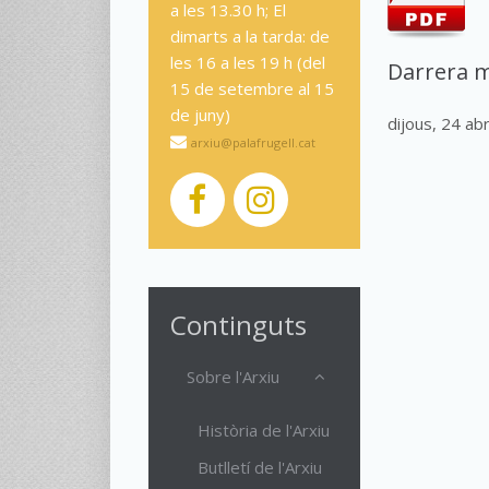
a les 13.30 h; El
dimarts a la tarda: de
les 16 a les 19 h (del
Darrera m
15 de setembre al 15
de juny)
dijous, 24 ab
arxiu@palafrugell.cat
Continguts
Sobre l'Arxiu
Història de l'Arxiu
Butlletí de l'Arxiu