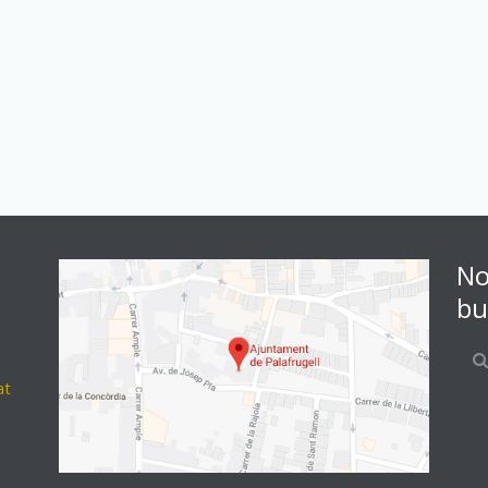
No
bu
at