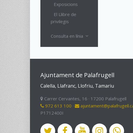
Exposicions
El Llibre de
privilegis
Consulta en línia
Ajuntament de Palafrugell
Calella, Llafranc, Llofriu, Tamariu
Carrer Cervantes, 16 · 17200 Palafrugell
972 613 100
·
ajuntament@palafrugell.c
P1712400I