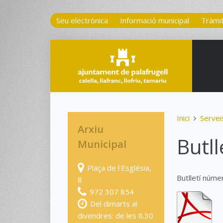
Seu electrònica
Informació municipal
Tràmi
Inici
Servei
Arxiu
Butll
Municipal
Plaça de l'Església,
Butlletí núme
8
972 307 854
Del dimarts al
divendres: de les 8.30