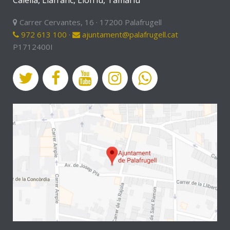
Calella, Llafranc, Llofriu, Tamariu
Carrer Cervantes, 16 · 17200 Palafrugell
972 613 100
·
ajuntament@palafrugell.cat
P1712400I