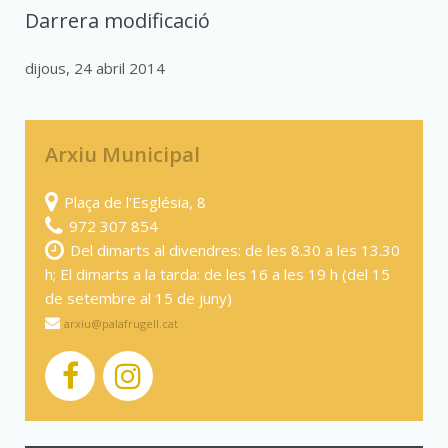
Darrera modificació
dijous, 24 abril 2014
Arxiu Municipal
Plaça de l'Església, 8
972 307 854
Del dimarts al divendres: de les 8.30 a les 13.30
h; El dimarts a la tarda: de les 16 a les 19 h (del 15
de setembre al 15 de juny)
arxiu@palafrugell.cat