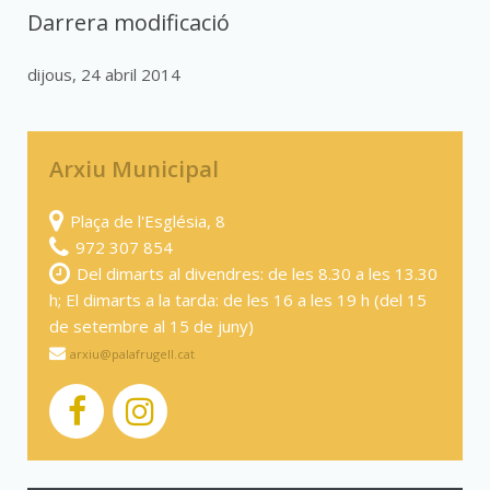
Darrera modificació
dijous, 24 abril 2014
Arxiu Municipal
Plaça de l'Església, 8
972 307 854
Del dimarts al divendres: de les 8.30 a les 13.30
h; El dimarts a la tarda: de les 16 a les 19 h (del 15
de setembre al 15 de juny)
arxiu@palafrugell.cat