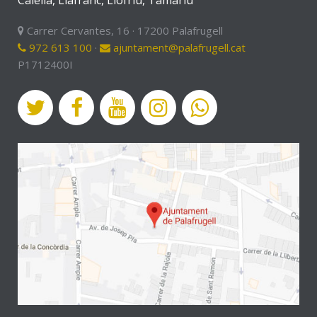
Calella, Llafranc, Llofriu, Tamariu
Carrer Cervantes, 16 · 17200 Palafrugell
972 613 100
·
ajuntament@palafrugell.cat
P1712400I