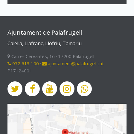
Ajuntament de Palafrugell
Calella, Llafranc, Llofriu, Tamariu
Carrer Cervantes, 16 · 17200 Palafrugell
972 613 100
·
ajuntament@palafrugell.cat
P1712400I