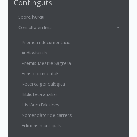
Continguts
Sobre l'Arxiu
Consulta en línia
Premsa i documentació
Audiovisuals
Premis Mestre Sagrera
Fons documentals
Recerca genealògica
Biblioteca auxiliar
Històric d'alcaldes
Nomenclàtor de carrers
Edicions municipals