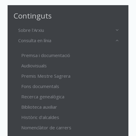
Continguts
Sobre l'Arxiu
Consulta en línia
Premsa i documentació
Audiovisuals
Premis Mestre Sagrera
Fons documentals
Recerca genealògica
Biblioteca auxiliar
Històric d'alcaldes
Nomenclàtor de carrers