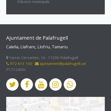
Edicions municipals
Ajuntament de Palafrugell
Calella, Llafranc, Llofriu, Tamariu
Carrer Cervantes, 16 · 17200 Palafrugell
972 613 100
·
ajuntament@palafrugell.cat
P1712400I