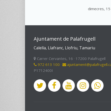
dimecres, 1
Ajuntament de Palafrugell
Calella, Llafranc, Llofriu, Tamariu
Carrer Cervantes, 16 · 17200 Palafrugell
972 613 100
·
ajuntament@palafrugell.c
P1712400I