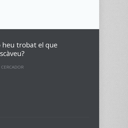
 heu trobat el que
scàveu?
CERCADOR