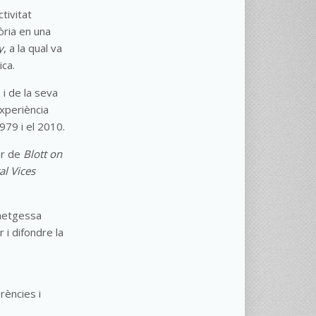
tivitat
òria en una
y
, a la qual va
ica.
 i de la seva
xperiència
979 i el 2010.
or de
Blott on
al Vices
 metgessa
 i difondre la
b
rències i