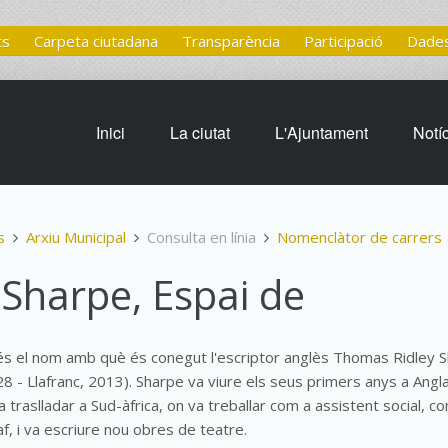
ts
Carpeta ciutadana
Transparència
Participació
Dades
Inici
La ciutat
L'Ajuntament
Notí
s
Arxiu Municipal
Consulta en línia
Nomenclàtor de carrers
Sharpe, Espai de
s el nom amb què és conegut l'escriptor anglès Thomas Ridley 
8 - Llafranc, 2013). Sharpe va viure els seus primers anys a Anglate
 traslladar a Sud-àfrica, on va treballar com a assistent social, c
f, i va escriure nou obres de teatre.