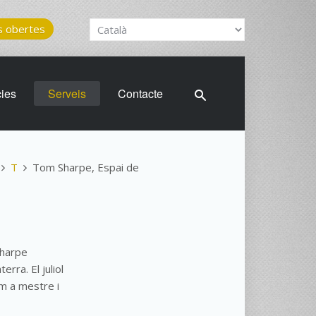
 obertes
cies
Serveis
Contacte
T
Tom Sharpe, Espai de
Sharpe
rra. El juliol
om a mestre i