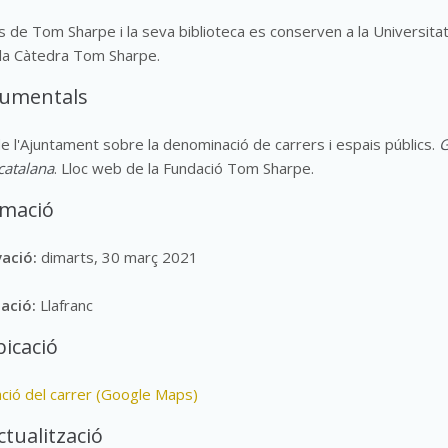
s de Tom Sharpe i la seva biblioteca es conserven a la Universita
 la Càtedra Tom Sharpe.
cumentals
de l'Ajuntament sobre la denominació de carrers i espais públics.
G
catalana
. Lloc web de la Fundació Tom Sharpe.
rmació
vació:
dimarts, 30 març 2021
lació:
Llafranc
icació
ació del carrer (Google Maps)
ctualització