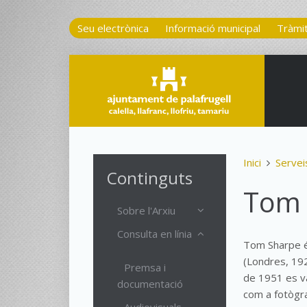
Seu electrònica
Informació municipal
Tràmi
Inici
Servei
Continguts
Tom 
Sobre l'Arxiu
Consulta en línia
Tom Sharpe é
(Londres, 192
Premsa i
de 1951 es va
documentació
com a fotògra