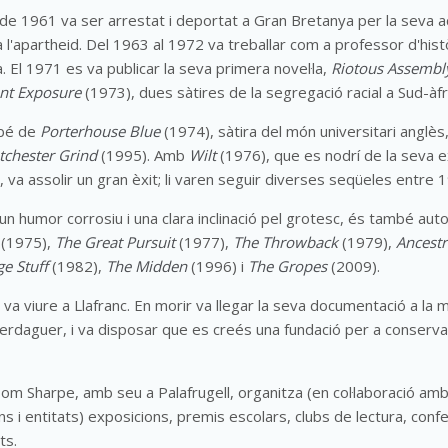
e 1961 va ser arrestat i deportat a Gran Bretanya per la seva ac
ra l'apartheid. Del 1963 al 1972 va treballar com a professor d'hist
a. El 1971 es va publicar la seva primera novel·la,
Riotous Assembl
nt Exposure
(1973), dues sàtires de la segregació racial a Sud-àfr
mbé de
Porterhouse Blue
(1974), sàtira del món universitari anglès,
tchester Grind
(1995). Amb
Wilt
(1976), que es nodrí de la seva e
 va assolir un gran èxit; li varen seguir diverses seqüeles entre 1
 humor corrosiu i una clara inclinació pel grotesc, és també aut
(1975),
The Great Pursuit
(1977),
The Throwback
(1979),
Ancestr
ge Stuff
(1982),
The Midden
(1996) i
The Gropes
(2009).
va viure a Llafranc. En morir va llegar la seva documentació a la
rdaguer, i va disposar que es creés una fundació per a conservar
om Sharpe, amb seu a Palafrugell, organitza (en col·laboració am
ns i entitats) exposicions, premis escolars, clubs de lectura, confe
ts.