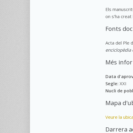
Els manuscrit
on s'ha creat
Fonts do
Acta del Ple 
enciclopèdia 
Més info
Data d'apro
Segle:
XXI
Nucli de pob
Mapa d'ub
Veure la ubic
Darrera a