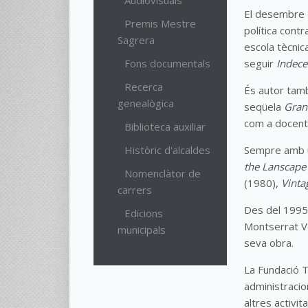
Audiovisuals
El desembre d
Premis Mestre
política cont
Sagrera
escola tècnic
Fons documentals
seguir
Indece
Recerca
És autor ta
genealògica
seqüela
Gran
com a docent,
Biblioteca auxiliar
Històric d'alcaldes
Sempre amb un
the Lanscape
Nomenclàtor de
(1980),
Vinta
carrers
Des del 1995 
Edicions
Montserrat Ve
municipals
seva obra.
La Fundació T
administracio
altres activita