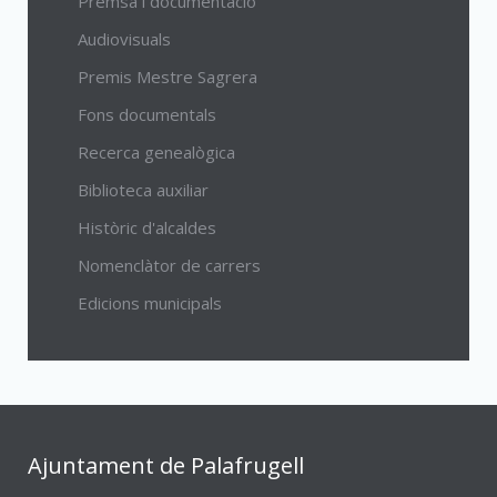
Premsa i documentació
Audiovisuals
Premis Mestre Sagrera
Fons documentals
Recerca genealògica
Biblioteca auxiliar
Històric d'alcaldes
Nomenclàtor de carrers
Edicions municipals
Ajuntament de Palafrugell