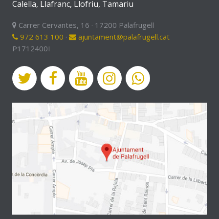
Calella, Llafranc, Llofriu, Tamariu
Carrer Cervantes, 16 · 17200 Palafrugell
972 613 100
·
ajuntament@palafrugell.cat
P1712400I