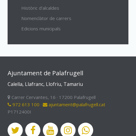
Històric d'alcaldes
Nomenclàtor de carrers
Edicions municipals
Ajuntament de Palafrugell
Calella, Llafranc, Llofriu, Tamariu
Carrer Cervantes, 16 · 17200 Palafrugell
972 613 100
·
ajuntament@palafrugell.cat
P1712400I