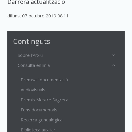
Darrera actualització
dilluns, 07 octubre 2019 08:11
Continguts
Sobre l'Arxiu
Consulta en línia
Premsa i documentació
Audiovisuals
Premis Mestre Sagrera
Fons documentals
Recerca genealògica
Biblioteca auxiliar