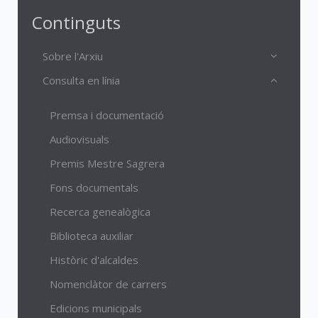
Continguts
Sobre l'Arxiu
Consulta en línia
Premsa i documentació
Audiovisuals
Premis Mestre Sagrera
Fons documentals
Recerca genealògica
Biblioteca auxiliar
Històric d'alcaldes
Nomenclàtor de carrers
Edicions municipals