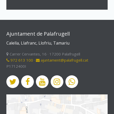
Ajuntament de Palafrugell
Calella, Llafranc, Llofriu, Tamariu
Carrer Cervantes, 16 · 17200 Palafrugell
972 613 100
·
ajuntament@palafrugell.cat
P1712400I