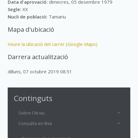
Data d'aprovació:
dimecres, 05 desembre 1979
Segle:
XX
Nucli de població:
Tamariu
Mapa d'ubicació
Veure la ubicació del carrer (Google Maps)
Darrera actualització
dilluns, 07 octubre 2019 08:51
Continguts
Sobre l'Arxiu
Consulta en línia