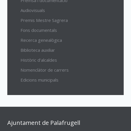
Premsa i documentació
Audiovisuals
Premis Mestre Sagrera
Fons documentals
Recerca genealògica
Biblioteca auxiliar
Històric d'alcaldes
Nomenclàtor de carrers
Edicions municipals
Ajuntament de Palafrugell