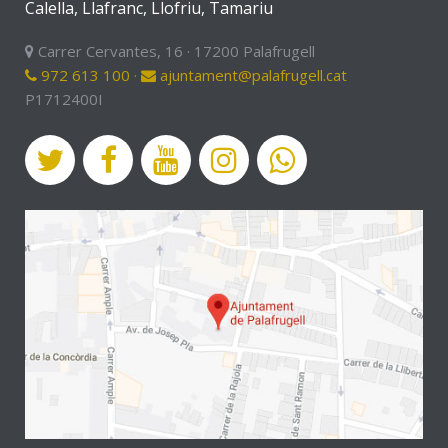
Calella, Llafranc, Llofriu, Tamariu
Carrer Cervantes, 16 · 17200 Palafrugell
972 613 100
·
ajuntament@palafrugell.cat
P1712400I