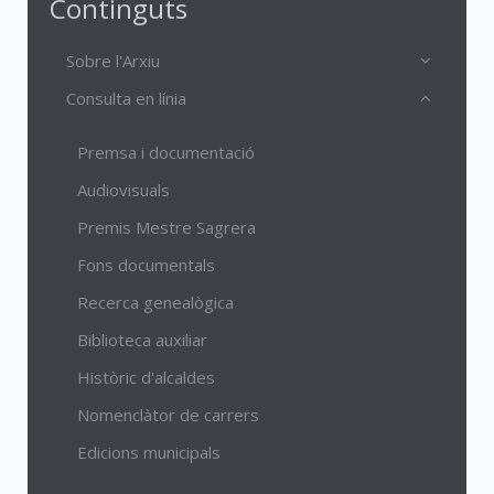
Continguts
Sobre l'Arxiu
Consulta en línia
Premsa i documentació
Audiovisuals
Premis Mestre Sagrera
Fons documentals
Recerca genealògica
Biblioteca auxiliar
Històric d'alcaldes
Nomenclàtor de carrers
Edicions municipals