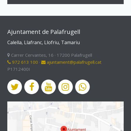
Ajuntament de Palafrugell
Calella, Llafranc, Llofriu, Tamariu
Carrer Cervantes, 16 · 17200 Palafrugell
972 613 100
·
ajuntament@palafrugell.cat
P1712400I