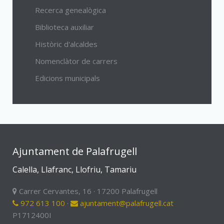
Recerca genealògica
Biblioteca auxiliar
Històric d'alcaldes
Nomenclàtor de carrers
Edicions municipals
Ajuntament de Palafrugell
Calella, Llafranc, Llofriu, Tamariu
Carrer Cervantes, 16 · 17200 Palafrugell
972 613 100
·
ajuntament@palafrugell.cat
P1712400I