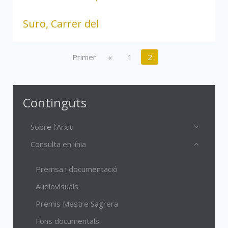
Suro, Carrer del
Primer
«
1
2
Continguts
Sobre l'Arxiu
Consulta en línia
Premsa i documentació
Audiovisuals
Premis Mestre Sagrera
Fons documentals