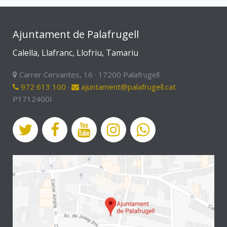
Ajuntament de Palafrugell
Calella, Llafranc, Llofriu, Tamariu
Carrer Cervantes, 16 · 17200 Palafrugell
972 613 100
·
ajuntament@palafrugell.cat
P1712400I