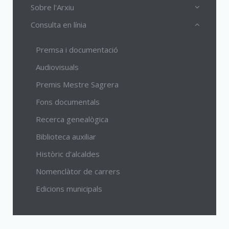
Sobre l'Arxiu
Consulta en línia
Premsa i documentació
Audiovisuals
Premis Mestre Sagrera
Fons documentals
Recerca genealògica
Biblioteca auxiliar
Històric d'alcaldes
Nomenclàtor de carrers
Edicions municipals