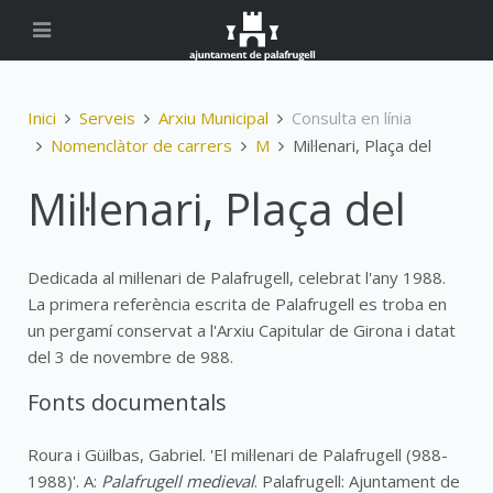
Inici
Serveis
Arxiu Municipal
Consulta en línia
Nomenclàtor de carrers
M
Mil·lenari, Plaça del
Mil·lenari, Plaça del
Dedicada al mil·lenari de Palafrugell, celebrat l'any 1988.
La primera referència escrita de Palafrugell es troba en
un pergamí conservat a l'Arxiu Capitular de Girona i datat
del 3 de novembre de 988.
Fonts documentals
Roura i Güilbas, Gabriel. 'El mil·lenari de Palafrugell (988-
1988)'. A:
Palafrugell medieval
. Palafrugell: Ajuntament de