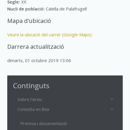
Segle:
XX
Nucli de població:
Calella de Palafrugell
Mapa d'ubicació
Veure la ubicació del carrer (Google Maps)
Darrera actualització
dimarts, 01 octubre 2019 13:06
Continguts
Sobre l'Arxiu
Consulta en línia
Premsa i documentació