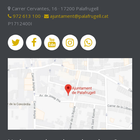
Carrer Cervantes, 16 · 17200 Palafrugell
972 613 100
·
ajuntament@palafrugell.cat
P1712400I