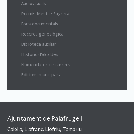
Audiovisuals
Premis Mestre Sagrera
Fons documentals
Recerca genealògica
Biblioteca auxiliar
Històric d'alcaldes
Nomenclàtor de carrers
Edicions municipals
Ajuntament de Palafrugell
Calella, Llafranc, Llofriu, Tamariu