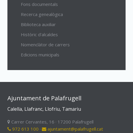
Fons documentals
Recerca genealògica
Biblioteca auxiliar
Històric d'alcaldes
Nomenclàtor de carrers
Edicions municipals
Ajuntament de Palafrugell
Calella, Llafranc, Llofriu, Tamariu
Carrer Cervantes, 16 · 17200 Palafrugell
972 613 100
·
ajuntament@palafrugell.cat