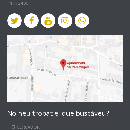
P1712400I
No heu trobat el que buscàveu?
CERCADOR