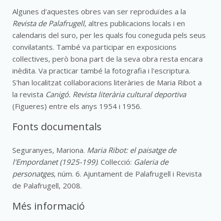
Algunes d'aquestes obres van ser reproduïdes a la
Revista de Palafrugell
, altres publicacions locals i en
calendaris del suro, per les quals fou coneguda pels seus
convilatants. També va participar en exposicions
col·lectives, però bona part de la seva obra resta encara
inèdita. Va practicar també la fotografia i l'escriptura.
S'han localitzat col·laboracions literàries de Maria Ribot a
la revista
Canigó. Revista literària cultural deportiva
(Figueres) entre els anys 1954 i 1956.
Fonts documentals
Seguranyes, Mariona.
Maria Ribot: el paisatge de
l'Empordanet (1925-199)
. Col·lecció:
Galeria de
personatges
, núm. 6. Ajuntament de Palafrugell i Revista
de Palafrugell, 2008.
Més informació