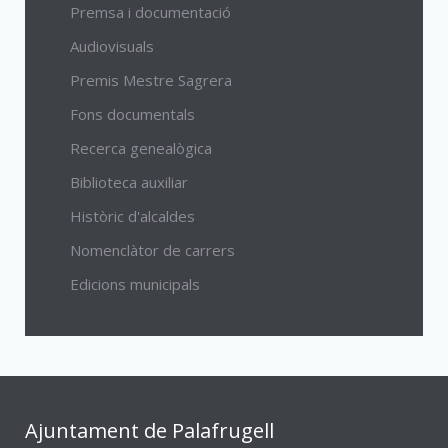
Premsa i documentació
Audiovisuals
Premis Mestre Sagrera
Fons documentals
Recerca genealògica
Biblioteca auxiliar
Històric d'alcaldes
Nomenclàtor de carrers
Edicions municipals
Ajuntament de Palafrugell