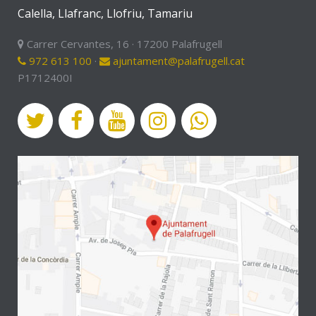
Calella, Llafranc, Llofriu, Tamariu
Carrer Cervantes, 16 · 17200 Palafrugell
972 613 100
·
ajuntament@palafrugell.cat
P1712400I