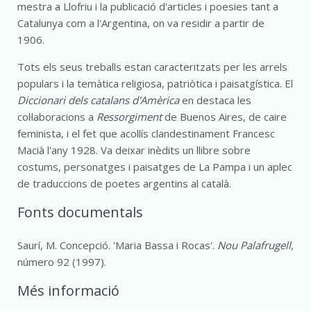
mestra a Llofriu i la publicació d'articles i poesies tant a
Catalunya com a l'Argentina, on va residir a partir de
1906.
Tots els seus treballs estan caracteritzats per les arrels
populars i la temàtica religiosa, patriòtica i paisatgística. El
Diccionari dels catalans d'Amèrica
en destaca les
col·laboracions a
Ressorgiment
de Buenos Aires, de caire
feminista, i el fet que acollís clandestinament Francesc
Macià l'any 1928. Va deixar inèdits un llibre sobre
costums, personatges i paisatges de La Pampa i un aplec
de traduccions de poetes argentins al català.
Fonts documentals
Saurí, M. Concepció. 'Maria Bassa i Rocas'.
Nou Palafrugell
,
número 92 (1997).
Més informació