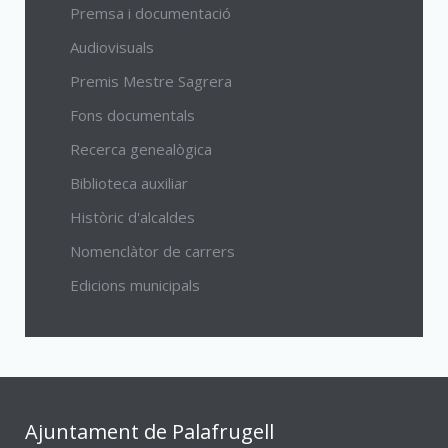
Premsa i documentació
Audiovisuals
Premis Mestre Sagrera
Fons documentals
Recerca genealògica
Biblioteca auxiliar
Històric d'alcaldes
Nomenclàtor de carrers
Edicions municipals
Ajuntament de Palafrugell