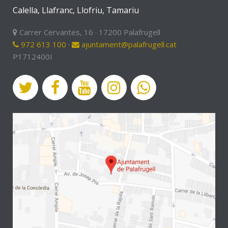
Calella, Llafranc, Llofriu, Tamariu
Carrer Cervantes, 16 · 17200 Palafrugell
972 613 100
·
ajuntament@palafrugell.cat
P1712400I