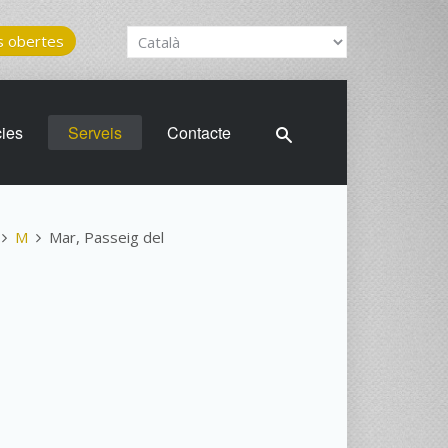
 obertes
cies
Serveis
Contacte
M
Mar, Passeig del