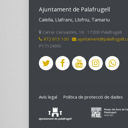
Ajuntament de Palafrugell
Calella, Llafranc, Llofriu, Tamariu
Carrer Cervantes, 16 · 17200 Palafrugell
972 613 100
·
ajuntament@palafrugell.c
P1712400I
Avís legal
Política de protecció de dades