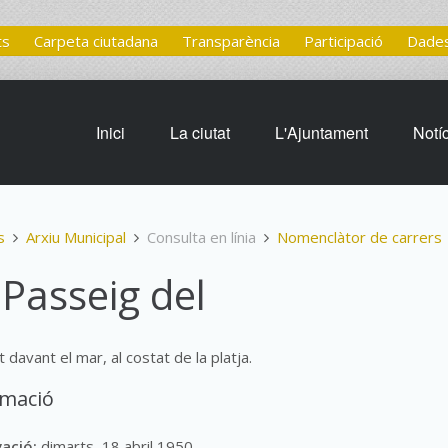
ts
Carpeta ciutadana
Transparència
Participació
Dades
Inici
La ciutat
L'Ajuntament
Notí
s
Arxiu Municipal
Consulta en línia
Nomenclàtor de carrers
 Passeig del
 davant el mar, al costat de la platja.
rmació
vació:
dimarts, 18 abril 1950