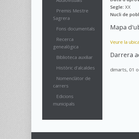
Audiovisuals
Segle:
XX
Premis Mestre
Nucli de pob
Sagrera
Mapa d'ub
Fons documentals
Recerca
Veure la ubic
genealògica
Darrera a
Biblioteca auxiliar
Històric d'alcaldes
dimarts, 01 
Nomenclàtor de
carrers
Edicions
municipals