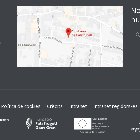
No
bu
at
Política de cookies
Crèdits
Intranet
Intranet regidors/es