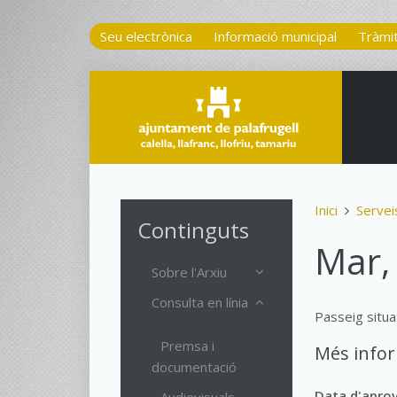
Seu electrònica
Informació municipal
Tràmi
Inici
Servei
Continguts
Mar,
Sobre l'Arxiu
Consulta en línia
Passeig situat
Premsa i
Més info
documentació
Data d'apro