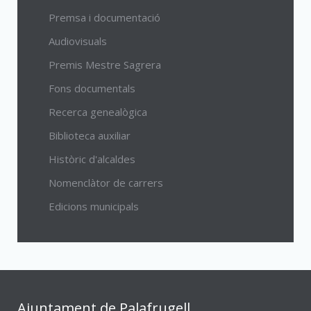
Premsa i documentació
Audiovisuals
Premis Mestre Sagrera
Fons documentals
Recerca genealògica
Biblioteca auxiliar
Històric d'alcaldes
Nomenclàtor de carrers
Edicions municipals
Ajuntament de Palafrugell