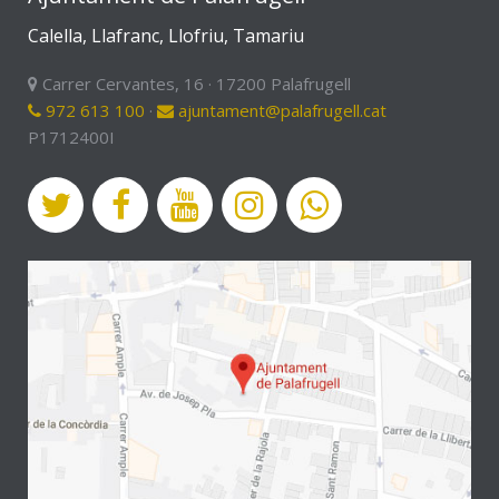
Calella, Llafranc, Llofriu, Tamariu
Carrer Cervantes, 16 · 17200 Palafrugell
972 613 100
·
ajuntament@palafrugell.cat
P1712400I