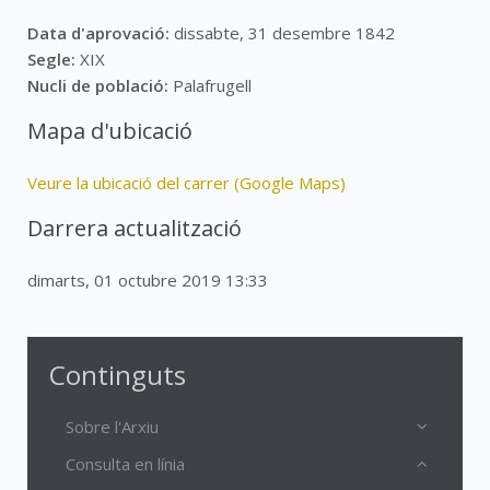
Data d'aprovació:
dissabte, 31 desembre 1842
Segle:
XIX
Nucli de població:
Palafrugell
Mapa d'ubicació
Veure la ubicació del carrer (Google Maps)
Darrera actualització
dimarts, 01 octubre 2019 13:33
Continguts
Sobre l'Arxiu
Consulta en línia