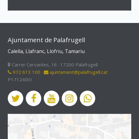
Ajuntament de Palafrugell
Calella, Llafranc, Llofriu, Tamariu
Carrer Cervantes, 16 · 17200 Palafrugell
972 613 100
·
ajuntament@palafrugell.cat
P1712400I