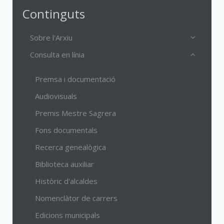
Continguts
Sobre l'Arxiu
Consulta en línia
Premsa i documentació
Audiovisuals
Premis Mestre Sagrera
Fons documentals
Recerca genealògica
Biblioteca auxiliar
Històric d'alcaldes
Nomenclàtor de carrers
Edicions municipals