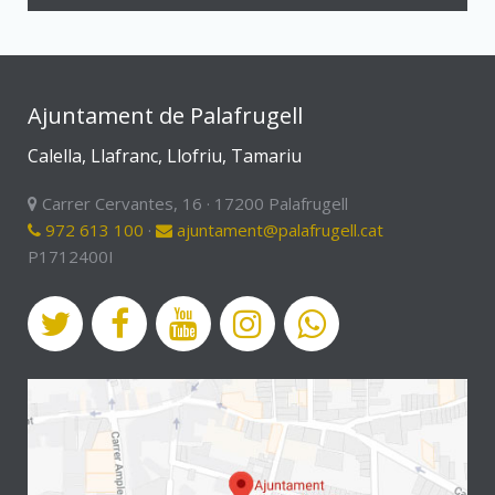
Ajuntament de Palafrugell
Calella, Llafranc, Llofriu, Tamariu
Carrer Cervantes, 16 · 17200 Palafrugell
972 613 100
·
ajuntament@palafrugell.cat
P1712400I