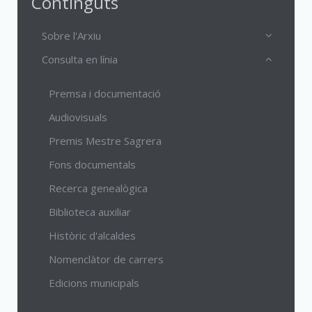
Continguts
Sobre l'Arxiu
Consulta en línia
Premsa i documentació
Audiovisuals
Premis Mestre Sagrera
Fons documentals
Recerca genealògica
Biblioteca auxiliar
Històric d'alcaldes
Nomenclàtor de carrers
Edicions municipals