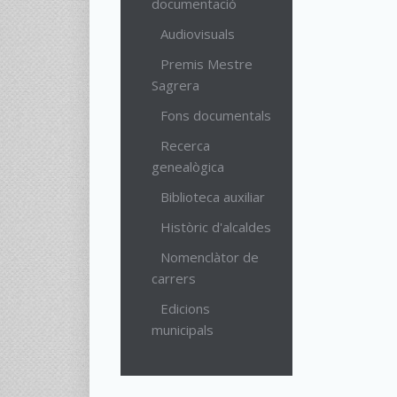
documentació
Audiovisuals
Premis Mestre
Sagrera
Fons documentals
Recerca
genealògica
Biblioteca auxiliar
Històric d'alcaldes
Nomenclàtor de
carrers
Edicions
municipals