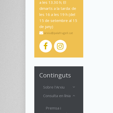
a les 13.30 h; El
dimarts a la tarda: de
les 16 a les 19 h (del
15 de setembre al 15
de juny)
arxiu@palafrugell.cat
Continguts
Sobre l'Arxiu
Consulta en línia
Premsa i