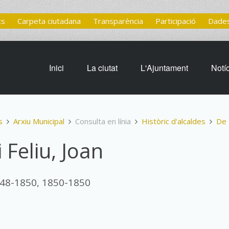
ts
Carpeta ciutadana
Transparència
Participació
Dades
Inici
La ciutat
L'Ajuntament
Notí
s
Arxiu Municipal
Consulta en línia
Històric d'alcaldes
De 
i Feliu, Joan
848-1850, 1850-1850