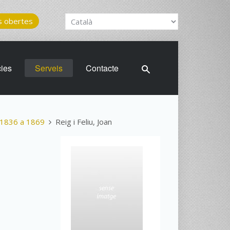
 obertes
cies
Serveis
Contacte
1836 a 1869
Reig i Feliu, Joan