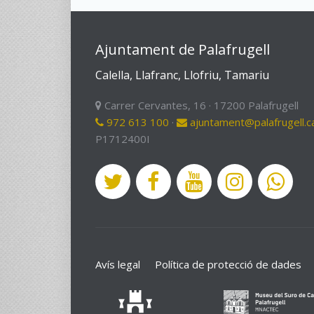
Ajuntament de Palafrugell
Calella, Llafranc, Llofriu, Tamariu
Carrer Cervantes, 16 · 17200 Palafrugell
972 613 100
·
ajuntament@palafrugell.c
P1712400I
Avís legal
Política de protecció de dades