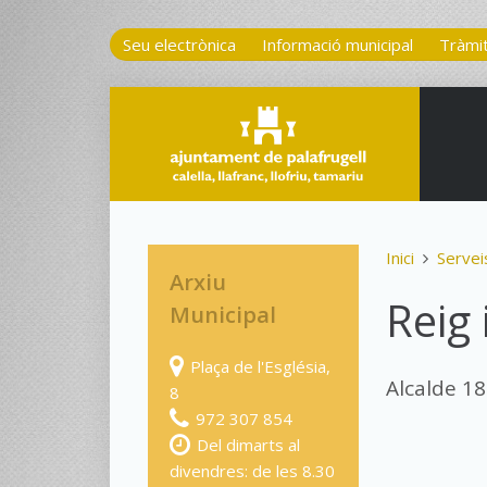
Seu electrònica
Informació municipal
Tràmi
Inici
Servei
Arxiu
Reig 
Municipal
Plaça de l'Església,
Alcalde 1
8
972 307 854
Del dimarts al
divendres: de les 8.30