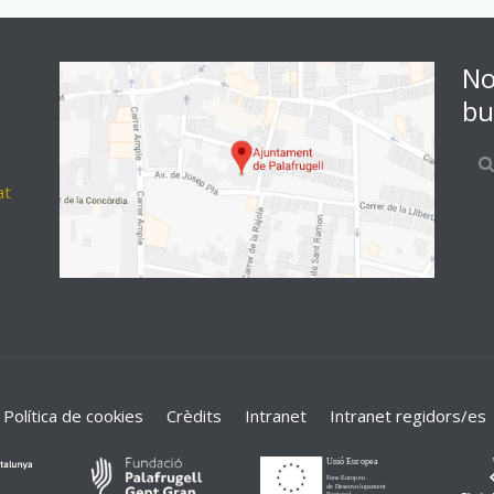
No
bu
at
Política de cookies
Crèdits
Intranet
Intranet regidors/es