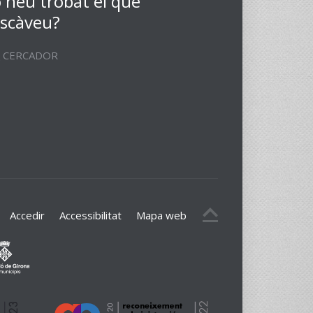
 heu trobat el que
scàveu?
CERCADOR
Accedir
Accessibilitat
Mapa web