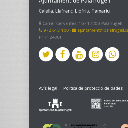
Ajuntament de Palafrugell
Calella, Llafranc, Llofriu, Tamariu
Carrer Cervantes, 16 · 17200 Palafrugell
972 613 100
·
ajuntament@palafrugell.c
P1712400I
Avís legal
Política de protecció de dades