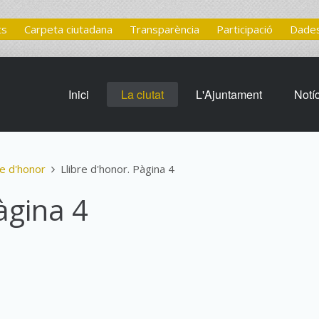
ts
Carpeta ciutadana
Transparència
Participació
Dades
Inici
La ciutat
L'Ajuntament
Notí
re d'honor
Llibre d'honor. Pàgina 4
àgina 4