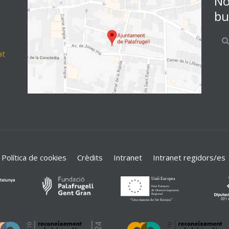
No
bu
at
Política de cookies
Crèdits
Intranet
Intranet regidors/es