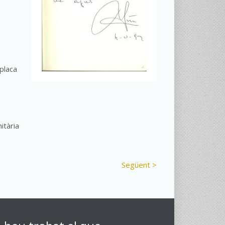
 placa
itària
Següent >