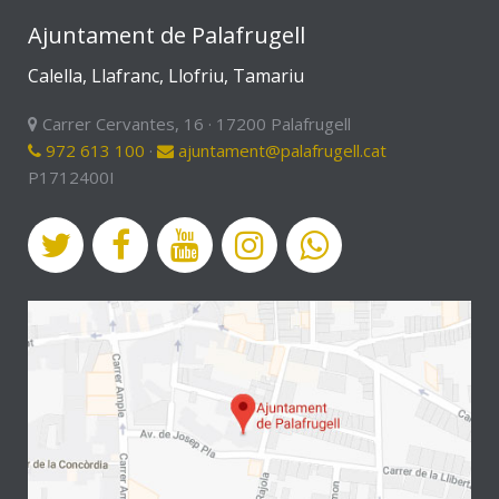
Ajuntament de Palafrugell
Calella, Llafranc, Llofriu, Tamariu
Carrer Cervantes, 16 · 17200 Palafrugell
972 613 100
·
ajuntament@palafrugell.cat
P1712400I