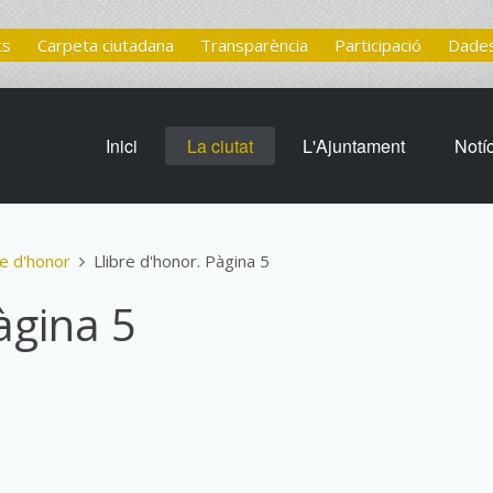
ts
Carpeta ciutadana
Transparència
Participació
Dades
Inici
La ciutat
L'Ajuntament
Notí
re d'honor
Llibre d'honor. Pàgina 5
àgina 5