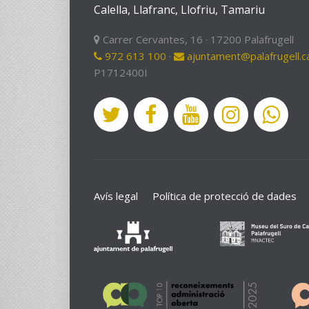
Calella, Llafranc, Llofriu, Tamariu
Carrer Cervantes, 16 · 17200 Palafrugell
972 613 100
·
ajuntament@palafrugell.c
P1712400I
Avís legal
Política de protecció de dades