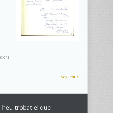
ucions
Següent >
 heu trobat el que