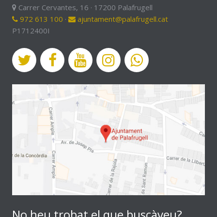
Carrer Cervantes, 16 · 17200 Palafrugell
972 613 100
·
ajuntament@palafrugell.cat
P1712400I
No heu trobat el que buscàveu?