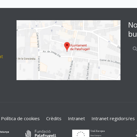
No
bu
at
Política de cookies
Crèdits
Intranet
Intranet regidors/es