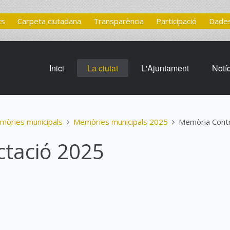
ts
Carpeta ciutadana
Transparència
Participació
Dades
Inici
La ciutat
L'Ajuntament
Notí
mòries municipals
Memòries municipals 2025
Memòria Contr
tació 2025