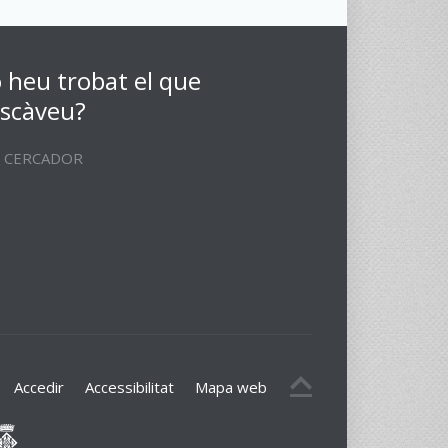
 heu trobat el que
scàveu?
CERCADOR
Accedir
Accessibilitat
Mapa web