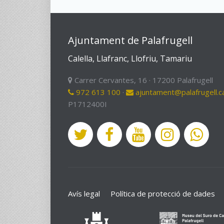
Ajuntament de Palafrugell
Calella, Llafranc, Llofriu, Tamariu
Carrer Cervantes, 16 · 17200 Palafrugell
972 613 100
·
ajuntament@palafrugell.c
P1712400I
Avís legal
Política de protecció de dades