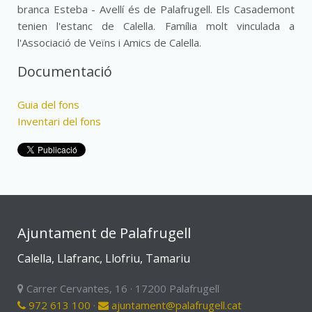
branca Esteba - Avellí és de Palafrugell. Els Casademont
tenien l'estanc de Calella. Família molt vinculada a
l'Associació de Veïns i Amics de Calella.
Documentació
Guia del fons
Inventari del fons
Ajuntament de Palafrugell
Calella, Llafranc, Llofriu, Tamariu
Carrer Cervantes, 16 · 17200 Palafrugell
972 613 100
·
ajuntament@palafrugell.cat