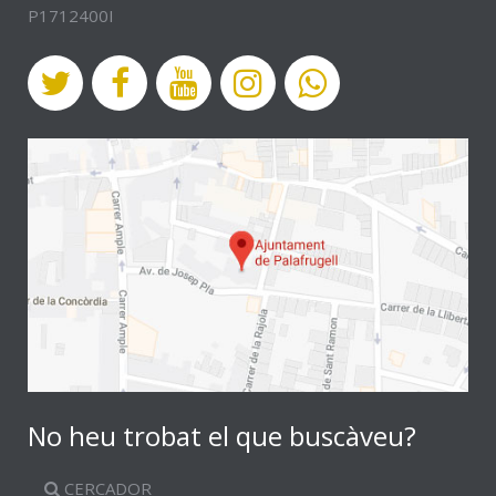
P1712400I
No heu trobat el que buscàveu?
CERCADOR