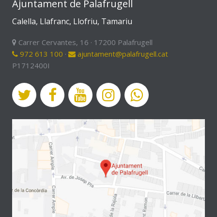
Ajuntament de Palafrugell
Calella, Llafranc, Llofriu, Tamariu
Carrer Cervantes, 16 · 17200 Palafrugell
972 613 100
·
ajuntament@palafrugell.cat
P1712400I