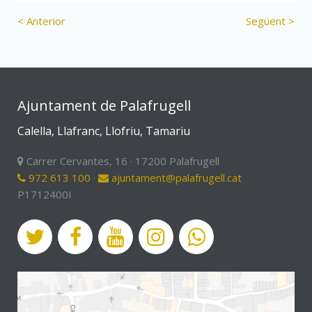
< Anterior
Següent >
Ajuntament de Palafrugell
Calella, Llafranc, Llofriu, Tamariu
Carrer Cervantes, 16 · 17200 Palafrugell
972 613 100
·
ajuntament@palafrugell.cat
P1712400I